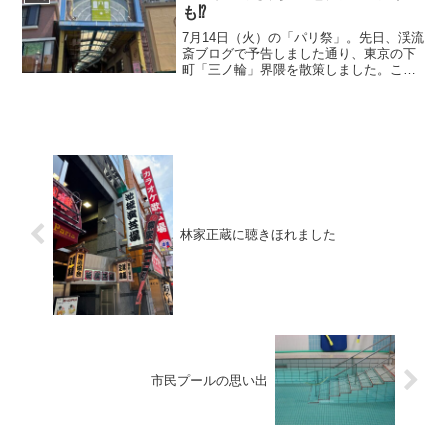
も⁉️
7月14日（火）の「パリ祭」。先日、渓流
斎ブログで予告しました通り、東京の下
町「三ノ輪」界隈を散策しました。この
ブログで、ご同行人の「募集」を致しま
したが、お一人だけ「先約と重なり、残
念ながら欠席致します」とのご連絡があ
りました。そこで、い...
林家正蔵に聴きほれました
市民プールの思い出