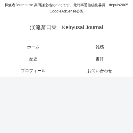
操觚者Journaliste 高田謹之祐のblogです。元時事通信編集委員 depuis2005
GoogleAdSense公認
渓流斎日乗 Keiryusai Journal
ホーム
雑感
歴史
書評
プロフィール
お問い合わせ