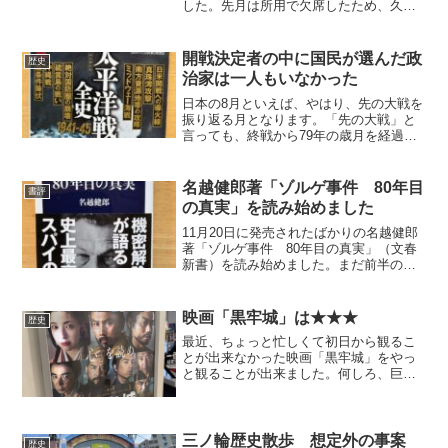
した。先月は所用で欠席したため、久し
ぶりの参加でした。2人の講師が登壇し、
共通テーマは「第二次世界大戦を挟む財
界人、インテリジェンス関係者の足跡」
開戦決定者の中に国民が選んだ政
歴史
でした。 正直申...
治家は一人もいなかった
日本の8月といえば、やはり、先の大戦を
振り返る月となります。「先の大戦」と
言っても、終戦から79年の歳月を経過し
たため、今や戦後生まれが全人口の87%
を占めています。実際に、戦争を体験し
た世代は全体の2割も満たず、記憶が風化
名越健郎著「ゾルゲ事件 80年目
書評
していく懸念さえ...
の真実」を読み始めました
11月20日に発売されたばかりの名越健郎
著「ゾルゲ事件 80年目の真実」（文春
新書）を読み始めました。まだ前半の途
中ですが、最先端の研究成果が網羅さ
れ、恐らく現在手に入る、約200冊と言わ
れるゾルゲ事件関連本の中で、最も整理
映画「黒牢城」は★★★
歴史
された良くまとま...
最近、ちょっと忙しくて初日から観るこ
とが出来なかった映画「黒牢城」をやっ
と観ることが出来ました。何しろ、巨匠
黒沢清監督、そして本木雅弘、菅田将
暉、青木崇高、吉高由里子、柄本佑、オ
ダギリジョーという超豪華俳優陣の出
演。さらには、カンヌ国際映画...
三ノ輪歴史散歩 想定外の事案
歴史