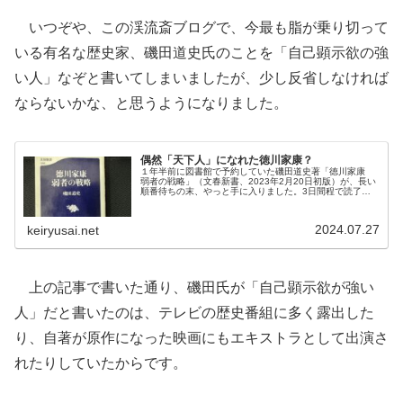
いつぞや、この渓流斎ブログで、今最も脂が乗り切って
いる有名な歴史家、磯田道史氏のことを「自己顕示欲の強
い人」なぞと書いてしまいましたが、少し反省しなければ
ならないかな、と思うようになりました。
偶然「天下人」になれた徳川家康？
１年半前に図書館で予約していた磯田道史著「徳川家康
弱者の戦略」（文春新書、2023年2月20日初版）が、長い
順番待ちの末、やっと手に入りました。3日間程で読了し
ましたが、2023年に放送されたNHK大河ドラマ「どうする
家康」の種本と言いま...
2024.07.27
keiryusai.net
上の記事で書いた通り、磯田氏が「自己顕示欲が強い
人」だと書いたのは、テレビの歴史番組に多く露出した
り、自著が原作になった映画にもエキストラとして出演さ
れたりしていたからです。