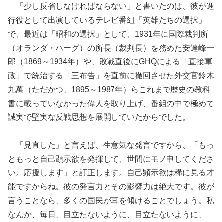
「少し反省しなければならない」と書いたのは、彼が進
行役として出演しているテレビ番組「英雄たちの選択」
で、最近は「昭和の選択」として、1931年に国際裁判所
（オランダ・ハーグ）の所長（裁判長）を務めた安達峰一
郎（1869～1934年）や、敗戦直後にGHQによる「直接軍
政」で統治する「三布告」を直前に撤回させた外交官鈴木
九萬（ただかつ、1895～1987年）らこれまで歴史の教科
書に載っていなかった偉人を取り上げ、番組の中で極めて
誠実で堅実な反戦思想を展開していたからでした。
「見直した」と言えば、生意気な発言ですから、「もっ
ともっと自己顕示欲を発揮して、世間にモノ申してくださ
い。応援します」と訂正します。自己顕示欲は稀に見る才
能ですからね。彼の発言力とその影響力は絶大です。彼が
言うことなら、多くの国民が耳を傾けることでしょう。私
なんか、毎日、目立たないように、目立たないように、