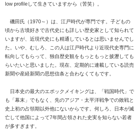
low profileして生きていますから（苦笑）。
磯田氏（1970～）は、江戸時代が専門です。子どもの
頃から古墳好きで古代史にも詳しい歴史家として知られて
いますが、近現代史にも精通しているとは思いませんでし
た。いや、むしろ、この人は江戸時代より近現代史専門に
転向してもらって、独自歴史観をもっともっと披瀝しても
らいたいと思いました。現在、定期的に連載している読売
新聞や産経新聞の思想信条と合わなくてもです。
日本史の最大のエポックメイキングは、「戦国時代」で
も「幕末」でもなく、先のアジア・太平洋戦争での敗戦と
史上初の占領期以外他にないからです。何しろ、日本が滅
亡して他国によって7年間占領された史実を知らない若者
が多すぎます。