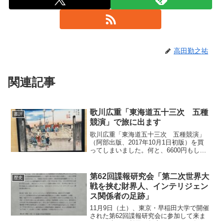
高田勤之祐
関連記事
歌川広重「東海道五十三次 五種
書評
競演」で旅に出ます
歌川広重「東海道五十三次 五種競演」
（阿部出版、2017年10月1日初版）を買
ってしまいました。何と、6600円もしま
した！ でも、全然後悔していません。
むしろ、購入して良かったです。「家
宝」にはなりませんが、皆が寝静まった
第62回諜報研究会「第二次世界大
歴史
時に、ムクっと起...
戦を挟む財界人、インテリジェン
ス関係者の足跡」
11月9日（土）、東京・早稲田大学で開催
された第62回諜報研究会に参加して来ま