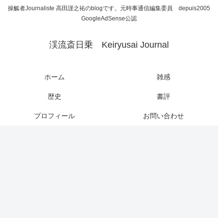
操觚者Journaliste 高田謹之祐のblogです。元時事通信編集委員 depuis2005
GoogleAdSense公認
渓流斎日乗 Keiryusai Journal
ホーム
雑感
歴史
書評
プロフィール
お問い合わせ