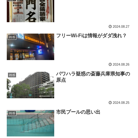
2024.08.27
フリーWi-Fiは情報がダダ洩れ？
雑感
2024.08.26
パワハラ疑惑の斎藤兵庫県知事の
雑感
原点
2024.08.25
市民プールの思い出
雑感