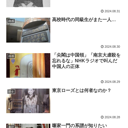
2024.08.31
高校時代の同級生がまた一人…
雑感
2024.08.30
「尖閣は中国領」「南京大虐殺を
雑感
忘れるな」NHKラジオで叫んだ
中国人の正体
2024.08.29
東京ローズとは何者なのか？
歴史
2024.08.28
噺家一門の系譜が知りたい
書評