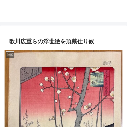
歌川広重らの浮世絵を頂戴仕り候
雑感