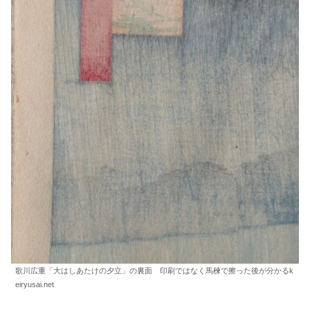
歌川広重「大はしあたけの夕立」の裏面 印刷ではなく馬楝で擦った後が分かるk
eiryusai.net