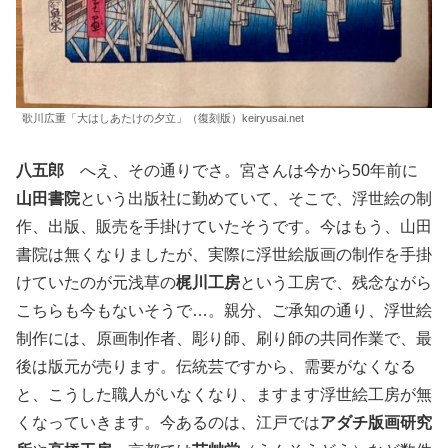
歌川広重「大はしあたけの夕立」（復刻版）keiryusai.net
八五郎
へえ、その通りでさ。宮さんは今から50年前に
山田書院
という出版社に勤めていて、そこで、浮世絵の制
作、出版、販売を手掛けていたそうです。今はもう、山田
書院は無くなりましたが、実際に浮世絵版画の制作を手掛
けていたのが元浅草の
梶川工房
という工房で、残念ながら
こちらも今もないそうで…。親分、ご承知の通り、浮世絵
制作には、原画制作者、彫り師、刷り師の共同作業で、最
後は版元が売ります。伝統芸ですから、需要がなくなる
と、こうした職人がいなくなり、ますます浮世絵工房が無
くなっていきます。今あるのは、江戸では
アダチ版画研究