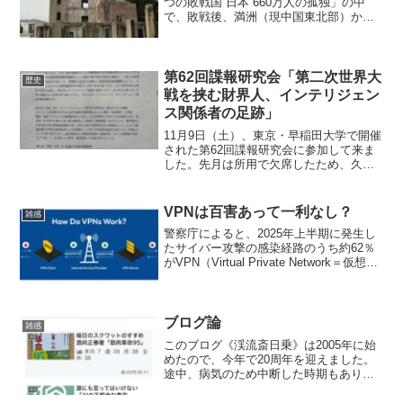
つの敗戦国 日本 660万人の孤独」の中
で、敗戦後、満洲（現中国東北部）から
命からがら日本に帰還できても故郷に居
場所がなく、辺境の地で開拓に乗り出す
人々がいたことを知りました。その中
で、福島県浪江町で重...
第62回諜報研究会「第二次世界大
歴史
戦を挟む財界人、インテリジェン
ス関係者の足跡」
11月9日（土）、東京・早稲田大学で開催
された第62回諜報研究会に参加して来ま
した。先月は所用で欠席したため、久し
ぶりの参加でした。2人の講師が登壇し、
共通テーマは「第二次世界大戦を挟む財
界人、インテリジェンス関係者の足跡」
VPNは百害あって一利なし？
雑感
でした。 正直申...
警察庁によると、2025年上半期に発生し
たサイバー攻撃の感染経路のうち約62％
がVPN（Virtual Private Network＝仮想専
用線）を経由したものだったといいま
す。 この話を新聞で読んで、私は「や
っぱり、そうだったのかあ〜」...
ブログ論
雑感
このブログ《渓流斎日乗》は2005年に始
めたので、今年で20周年を迎えました。
途中、病気のため中断した時期もありま
したが、我ながらよくここまで続けてき
たものだと思います。人から褒められも