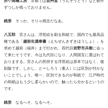
所
や
高橋工房
、京都では
芸艸堂
（うんそうどう）など数件
ずつしか残っておりません。
銭形
そっか。そりゃ残念だなあ。
八五郎
宮さんは、浮世絵を刷る和紙で、国内でも最高品
種である「
越前生漉奉書
（えちぜんきずきほうしょ）」を
求めて越前（福井）まで行かれ、四代目
岩野市兵衛
に会っ
て来たそうです。今は九代目になり、人間国宝に選ばれて
おりまする。宮さんの所持する浮世絵は原本ではなく、復
刻版です。しかし、とーしろう（素人）には区別が付かな
いことでしょう。唯一、区別できるのが和紙で、江戸時代
の和紙はもう少し柔らかいので、触ったら分かるというの
です。
銭形
なるへそ、なるへそ。