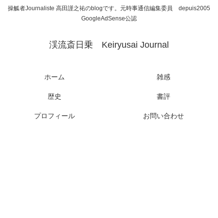
操觚者Journaliste 高田謹之祐のblogです。元時事通信編集委員 depuis2005
GoogleAdSense公認
渓流斎日乗 Keiryusai Journal
ホーム
雑感
歴史
書評
プロフィール
お問い合わせ