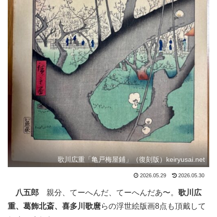
歌川広重「亀戸梅屋鋪」（復刻版）keiryusai.net
2026.05.29
2026.05.30
八五郎
親分、てーへんだ、てーへんだあ〜。
歌川広
重、葛飾北斎、喜多川歌麿
らの浮世絵版画8点も頂戴して