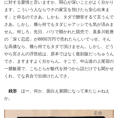
に対する愛情と言いますか、関心が深いことがよく分かり
ます。こういう人ならウチの家宝を預けたら安心出来ま
す」と仰るのでさあ。しかも、タダで贈答するて言うんで
さあ。しかし、幾ら何でもタダじゃアッシでも気が済みま
せん。何しろ、先日、パリで開かれた競売で、喜多川歌麿
の「深く忍恋」が8800万円で売れたらしいでっせ。そん
な高価なら、幾ら何でもタダで頂けません。しかし、どう
やら宮さんの浮世絵は、原本ではなく復刻版だっちゅうん
でさ。ますますよく分からん。そこで、中山道の上尾宿の
一膳飯屋で、こちとらが飯代を持つから話だけでも聞かせ
くれ、てな具合で出掛けたんでさ。
銭形
ほー、何か、面白え展開になって来たじゃねえ
か。