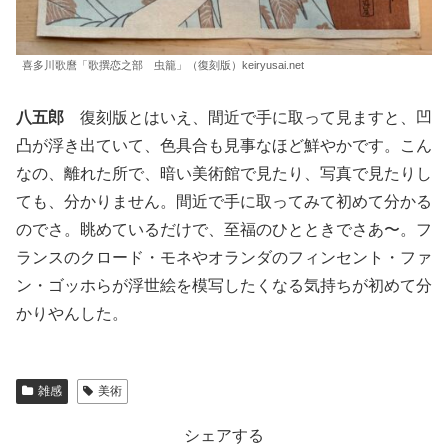
喜多川歌麿「歌撰恋之部 虫籠」（復刻版）keiryusai.net
八五郎
復刻版とはいえ、間近で手に取って見ますと、凹
凸が浮き出ていて、色具合も見事なほど鮮やかです。こん
なの、離れた所で、暗い美術館で見たり、写真で見たりし
ても、分かりません。間近で手に取ってみて初めて分かる
のでさ。眺めているだけで、至福のひとときでさあ〜。フ
ランスのクロード・モネやオランダのフィンセント・ファ
ン・ゴッホらが浮世絵を模写したくなる気持ちが初めて分
かりやんした。
雑感
美術
シェアする