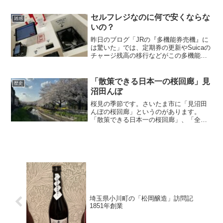
せず、苦にもされず。さふいふ者に私は
なりたいー精神でこ...
セルフレジなのに何で安くならな
雑感
いの？
昨日のブログ「JRの『多機能券売機』に
は驚いた」では、定期券の更新やSuicaの
チャージ残高の移行などがこの多機能券
売機でスムーズに出来て、「緑の窓口」
がなくなっても代替機があるから「ま、
い、か」などと書きました。 しかし、
「散策できる日本一の桜回廊」見
歴史
よくよく考えてみ...
沼田んぼ
桜見の季節です。さいたま市に「見沼田
んぼの桜回廊」というのがあります。
「散策できる日本一の桜回廊」、「全長
20キロ超え」などと自慢しております
が、宣伝力不足で全国的にほとんど知ら
れていません。 まあ、そのお蔭で、私
も昨日の日曜日（4月7日）...
埼玉県小川町の「松岡醸造」訪問記
1851年創業