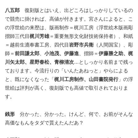
八五郎
復刻版とはいえ、出どころはしっかりしているの
で競売に掛ければ、高値が付きます。宮さんによると、こ
の浮世絵の来歴は、版画制作＝梶川工房（浮世絵木版画彫
摺師三代目
梶川芳雄
＝重要無形文化財技術保持者）、和紙
＝越前生漉奉書工房、四代目
岩野市兵衛
（人間国宝）、彫
師＝
前田謙太郎
、
小池茂、伊藤進
、摺師＝
伊藤勝之助、梶
川矢太郎、星野春松、青柳清次
…としっかり名前まで残っ
ております。今流行りの「いんたあねっと」やらによる
と、既になくなった「
梶川工房制作、山田書院発行
」の浮
世絵は評判が高く、復刻版でも高値で取引されておりま
す。
銭形
分かった、分かった。けんど、何で、お前がそんな
高価なもんをタダで貰えたんだあ？