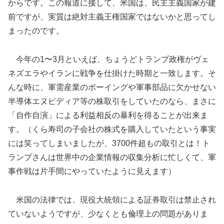
からです。この報道に接して、米国は、民主主義国家が建
前ですが、実質は絶対主義王権国家ではないかと思ってし
まったのです。
今年の1〜3月といえば、ちょうどトランプ政権がヴェ
ネズエラやイランに戦争を仕掛けた時期と一致します。そ
んな時に、軍需産業のボーイングや軍事部品に欠かせない
半導体エヌビディア等の株取引をしていたのなら、まさに
「自作自演」による利益相反の暴利を得ることが出来ま
す。（くら寿司の子会社の株式を購入していたという事実
には笑ってしまいましたが、3700件超もの取引とは！ト
ランプさんは世界中の企業情報の収集分析に忙しくて、軍
事作戦は片手間にやっていたように見えます）
米国の法律では、現役大統領による証券取引は禁止され
ていないようですが、少なくとも倫理上の問題がありま