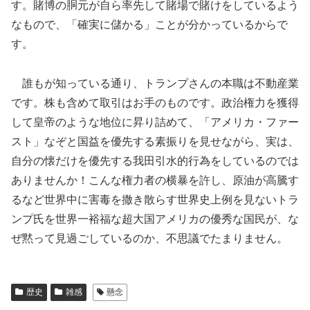
す。賭博の胴元が自ら率先して賭場で賭けをしているよう
なもので、「確実に儲かる」ことが分かっているからで
す。
誰もが知っている通り、トランプさんの本職は不動産業
です。株も含めて取引はお手のものです。政治権力を獲得
して皇帝のような地位に昇り詰めて、「アメリカ・ファー
スト」なぞと国益を優先する素振りを見せながら、実は、
自分の懐だけを優先する我田引水的行為をしているのでは
ありませんか！こんな権力者の横暴を許し、原油が高騰す
るなど世界中に害毒を撒き散らす世界史上例を見ないトラ
ンプ氏を世界一裕福な超大国アメリカの優秀な国民が、な
ぜ黙って見過ごしているのか、不思議でたまりません。
歴史
雑感
懸念