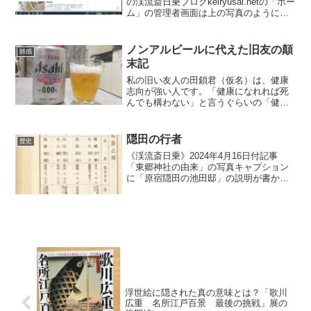
の渓流斎日乗ブログkeiryusai.netの「ホー
ム」の管理者画面は上の写真のようにな
っています。どこが違うのかと言います
と、各記事のアクセスが分かるので
す。 例えば、上から2番目の「ウクレレ
ノンアルビールに代えた旧友の顛
雑感
版 エトラ...
末記
私の旧い友人の田鎖君（仮名）は、健康
志向が強い人です。「健康になれれば死
んでも構わない」と言うぐらいの「健康
オタク」です（笑）。 既に齢七十の坂
を越えたとはいえ、その健康オタクぶり
にはますます磨きが掛かっている感じで
隠田の行者
歴史
す。120歳まで生きるつ...
《渓流斎日乗》2024年4月16日付記事
「東郷神社の由来」の写真キャプション
に「原宿隠田の池田邸」の説明が書かれ
ています。鳥取池田家の池田仲博侯が大
正6年（1917年）、3万8000坪の敷地に部
屋数53、庭2000坪の邸宅を建て、敷地内
に2...
浮世絵に隠された真の意味とは？「歌川
広重 名所江戸百景 最後の挑戦」展の