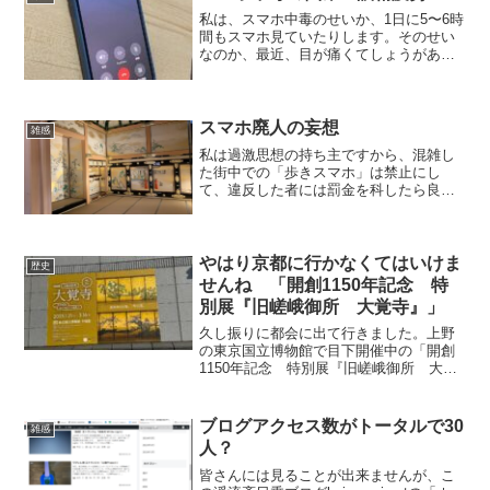
私は、スマホ中毒のせいか、1日に5〜6時
間もスマホ見ていたりします。そのせい
なのか、最近、目が痛くてしょうがあり
ません。いわゆる眼精疲労でしょう。目
元も霞みます。 そもそも、私は液晶画
面が大っ嫌いです。長時間見続けると目
や頭が痛くなります。...
スマホ廃人の妄想
雑感
私は過激思想の持ち主ですから、混雑し
た街中での「歩きスマホ」は禁止にし
て、違反した者には罰金を科したら良い
と思っています。再犯防止として罰金は1
万円です。その罰金は公共の福祉に使え
ば良いのです。それほど、無神経な歩き
スマホには毎日、迷惑して...
やはり京都に行かなくてはいけま
歴史
せんね 「開創1150年記念 特
別展『旧嵯峨御所 大覚寺』」
久し振りに都会に出て行きました。上野
の東京国立博物館で目下開催中の「開創
1150年記念 特別展『旧嵯峨御所 大覚
寺』」を観に行くためです。あまり、独
りで田舎に鬱屈していては、メンタルヘ
ルスに良くないですからね(苦笑)。 で
ブログアクセス数がトータルで30
雑感
も、それにしても、...
人？
皆さんには見ることが出来ませんが、こ