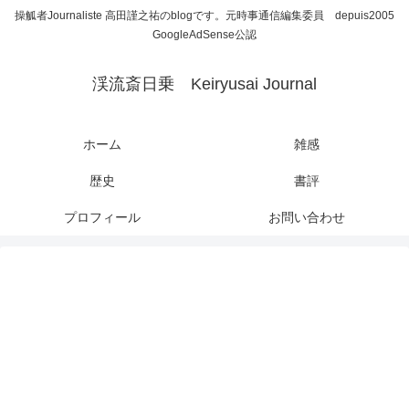
操觚者Journaliste 高田謹之祐のblogです。元時事通信編集委員 depuis2005
GoogleAdSense公認
渓流斎日乗 Keiryusai Journal
ホーム
雑感
歴史
書評
プロフィール
お問い合わせ