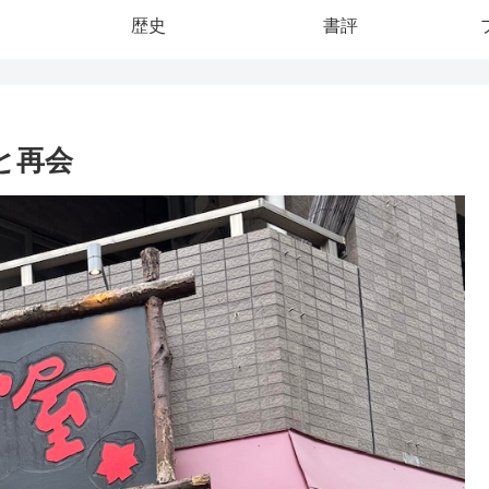
歴史
書評
と再会