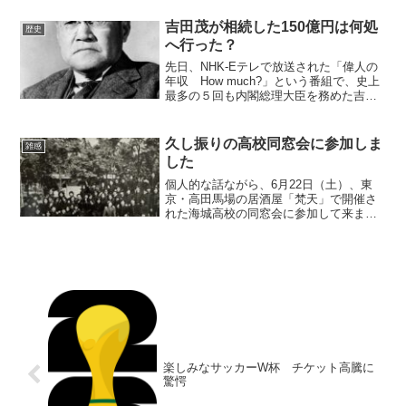
れる北総鉄道の「印西牧の原」駅から歩
いて20分ほど掛かる...
吉田茂が相続した150億円は何処
歴史
へ行った？
先日、NHK-Eテレで放送された「偉人の
年収 How much?」という番組で、史上
最多の５回も内閣総理大臣を務めた吉田
茂を取り上げていました。吉田は明治11
年（1878年）、土佐の自由民権運動の闘
士・竹内剛の五男として生まれました
久し振りの高校同窓会に参加しま
雑感
が、竹内...
した
個人的な話ながら、6月22日（土）、東
京・高田馬場の居酒屋「梵天」で開催さ
れた海城高校の同窓会に参加して来まし
た。同窓会は1年3カ月ぶりです。目良先
生が担任で、高校2年と3年で同じクラス
だった仲間は48人おりましたが、今回参
加した元生徒は1...
楽しみなサッカーW杯 チケット高騰に
驚愕