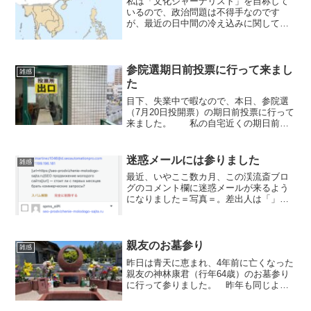
私は「文化ジャーナリスト」を自称して
いるので、政治問題は不得手なのです
が、最近の日中間の冷え込みに関して
は、一言、言いたくなりますね。私は日
和見主義者なので、政治的意見は、毎日
コロコロ変わる特質があるので、「当て
にならない」「信用出来ない」...
参院選期日前投票に行って来まし
雑感
た
目下、失業中で暇なので、本日、参院選
（7月20日投開票）の期日前投票に行って
来ました。 私の自宅近くの期日前投
票所は最寄り駅まで行かなくてはならな
いので、バスで行きました。開始時間が
平日の午前11時からという余程の暇人で
迷惑メールには参りました
雑感
なければ行けない時...
最近、いやここ数カ月、この渓流斎ブロ
グのコメント欄に迷惑メールが来るよう
になりました＝写真＝。差出人は「」だ
とか末尾に「ru」になっているので、ロ
シア語圏からだと思われます。多い時
は、1日に10通以上来るので、人間の手で
はなく、AIか何かで...
親友のお墓参り
雑感
昨日は青天に恵まれ、4年前に亡くなった
親友の神林康君（行年64歳）のお墓参り
に行って参りました。 昨年も同じよう
なことを書いたかもしれませんが、彼の
墓所は、日本一通勤定期代が高いと言わ