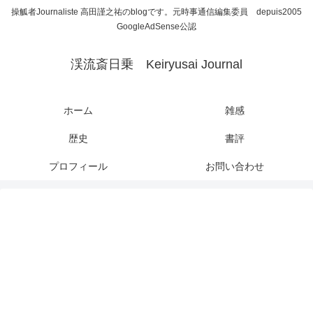
操觚者Journaliste 高田謹之祐のblogです。元時事通信編集委員 depuis2005
GoogleAdSense公認
渓流斎日乗 Keiryusai Journal
ホーム
雑感
歴史
書評
プロフィール
お問い合わせ