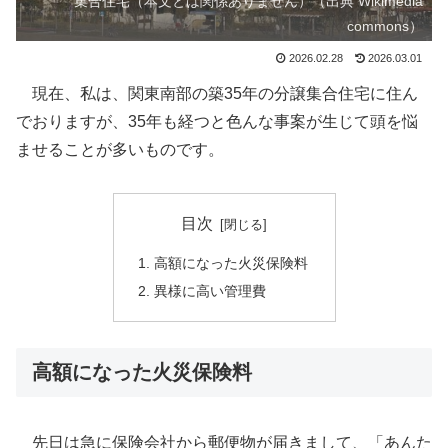
集合住宅（本文とは関係ありません）（出典 Wikimedia
commons）
2026.02.28
2026.03.01
現在、私は、関東南部の築35年の分譲集合住宅に住ん
でおりますが、35年も経つと色んな事案が生じて頭を悩
ませることが多いものです。
目次
高額になった火災保険料
異様に高い管理費
高額になった火災保険料
先日は急に保険会社から郵便物が届きまして、「あんた