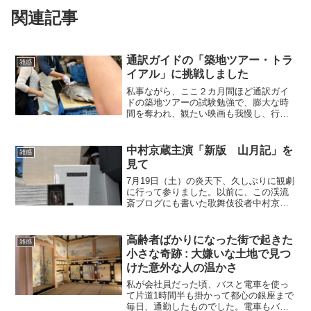
関連記事
通訳ガイドの「築地ツアー・トラ
雑感
イアル」に挑戦しました
私事ながら、ここ２カ月間ほど通訳ガイ
ドの築地ツアーの試験勉強で、膨大な時
間を奪われ、観たい映画も我慢し、行き
たい日帰り温泉も諦め、涙、涙の生活を
送っておりました（苦笑）。 ここま
で、つまり、このような試験（トライア
中村京蔵主演「新版 山月記」を
雑感
ル）の受験にまで漕ぎ着ける...
見て
7月19日（土）の炎天下、久しぶりに観劇
に行って参りました。以前に、この渓流
斎ブログにも書いた歌舞伎役者中村京蔵
丈の「新版 山月記」（中島敦原作、村
上湛脚本、萩原朔美演出、藤間勘十郎振
付）です。場所は東京・目黒の喜多能楽
高齢者ばかりになった街で起きた
雑感
堂です。今年3月、同...
小さな奇跡 : 大嫌いな土地で見つ
けた意外な人の温かさ
私が会社員だった頃、バスと電車を使っ
て片道1時間半も掛かって都心の銀座まで
毎日、通勤したものでした。電車もバス