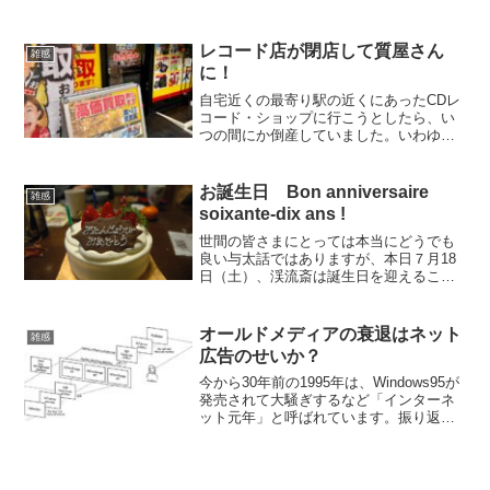
も超満員でほとんど立ちっぱなしです。
周囲を見れば、10代から60代ぐらいまで
の学生さんか、いわゆる働き盛りの世代
レコード店が閉店して質屋さん
雑感
ばかりで、元気溌剌...
に！
自宅近くの最寄り駅の近くにあったCDレ
コード・ショップに行こうとしたら、い
つの間にか倒産していました。いわゆる
田舎の町のレコード店で、表から見える
ポスターは大抵、演歌歌手ばかりでし
た。恐らく、クラシックやジャズ、ロッ
お誕生日 Bon anniversaire
雑感
クの類は置いていないので...
soixante-dix ans !
世間の皆さまにとっては本当にどうでも
良い与太話ではありますが、本日７月18
日（土）、渓流斎は誕生日を迎えること
が出来ました。真夏生まれなので、結
構、夏には強い夢見る蟹座です。ーこれ
も、実にどうでも良い話でした
オールドメディアの衰退はネット
雑感
（笑）。 キリの良い年齢になりま...
広告のせいか？
今から30年前の1995年は、Windows95が
発売されて大騒ぎするなど「インターネ
ット元年」と呼ばれています。振り返っ
てみれば、私自身もこの年に初めて自分
のパソコンMacBookを購入してインター
ネットに繋いだものです。当時は、まだ
初期...