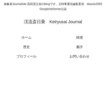
操觚者Journaliste 高田謹之祐のblogです。元時事通信編集委員 depuis2005
GoogleAdSense公認
渓流斎日乗 Keiryusai Journal
ホーム
雑感
歴史
書評
プロフィール
お問い合わせ