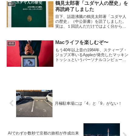
を送りだした男た...
鶴見太郎著「ユダヤ人の歴史」を
書評
再読終了しました
目下、話題沸騰の鶴見太郎著「ユダヤ人
の歴史」（中公新書）を読了しました。
実は、１回読んだだけではよく分からな
かったので、2回読みました。3回目？
いや、もういいでしょう。 読みずらか
った理由は、固有名詞が、いわゆる新聞
Macライフを楽しむぞ〜
雑感
協会の用字・用語ではな...
もう40年以上昔の1984年、スティーブ・
ジョブズ率いるAppleが発売したマッキン
トッシュというパーソナルコンピュータ
ーの広告を見た時、欲しくてたまりませ
んでした。しかし、価格が当時の私の月
給分を遥かに超えていたため、諦めざる
を得ませんで...
月極駐車場には「4」と「9」がない！
AIでわずか数秒で京都の旅程が作成出来