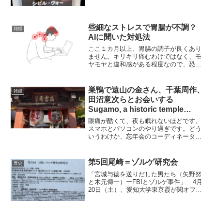
すからねえ。フォト・ジャーナリストが
主人公だということで、大いに期待して
観たのですが、実につまらない。「全米
２週間連続NO.1ヒット...
些細なストレスで胃腸が不調？
雑感
AIに聞いた対処法
ここ１カ月以上、胃腸の調子が良くあり
ません。キリキリ痛むわけではなく、モ
ヤモヤと違和感がある程度なので、恐ら
く、脳と腸が密接な関係があるといわれ
ているので、何らかのストレスが原因な
のかもしれません。 でも、ストレスと
巣鴨で遠山の金さん、千葉周作、
雑感
いっても大したことはあり...
田沼意次らとお会いする
Sugamo, a historic temple
district
眼痛が酷くて、夜も眠れないほどです。
スマホとパソコンのやり過ぎです。どう
いうわけか、忘年会のコーディネーター
役を3件も仰せつかってしまい、日程調整
からお店選び、各人の趣味や好き嫌いに
よる人選びに至るまで本当に疲れ果てま
第5回尾崎＝ゾルゲ研究会
歴史
した（苦笑）。 中には...
「宮城与徳を送りだした男たち（矢野努
と木元傳一）ーFBIとゾルゲ事件」 4月
20日（土）、愛知大学東京霞が関オフィ
スで開催された第5回尾崎＝ゾルゲ研究会
に諸般の事情によりオンラインで参加し
ました。進藤翔太郎氏による「宮城与徳