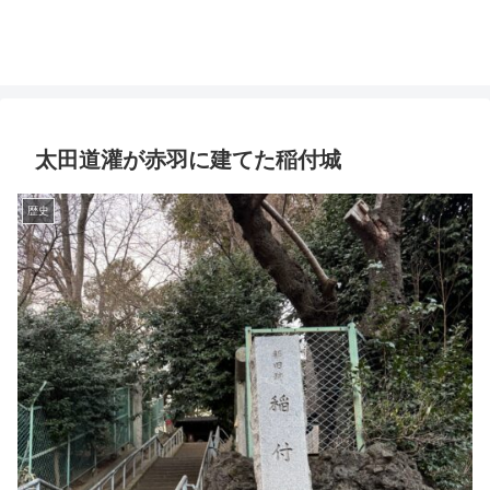
太田道灌が赤羽に建てた稲付城
歴史