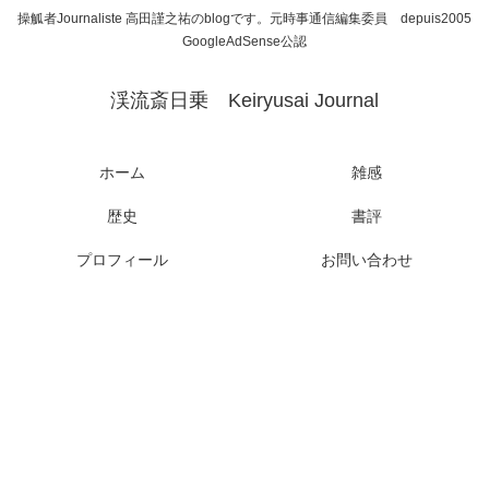
操觚者Journaliste 高田謹之祐のblogです。元時事通信編集委員 depuis2005
GoogleAdSense公認
渓流斎日乗 Keiryusai Journal
ホーム
雑感
歴史
書評
プロフィール
お問い合わせ