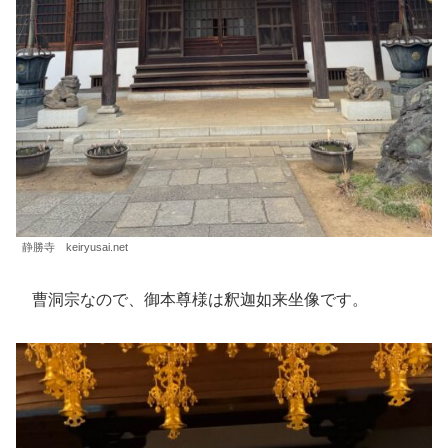
静勝寺 keiryusai.net
曹洞宗なので、御本尊様は釈迦如来坐像です。