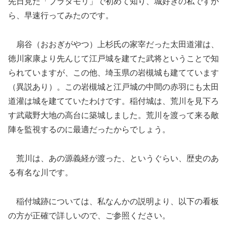
先日見た「ブラタモリ」で初めて知り、城好きの私ですか
ら、早速行ってみたのです。
扇谷（おおぎがやつ）上杉氏の家宰だった太田道灌は、
徳川家康より先んじて江戸城を建てた武将ということで知
られていますが、この他、埼玉県の岩槻城も建てています
（異説あり）。この岩槻城と江戸城の中間の赤羽にも太田
道灌は城を建てていたわけです。稲付城は、荒川を見下ろ
す武蔵野大地の高台に築城しました。荒川を渡って来る敵
陣を監視するのに最適だったからでしょう。
荒川は、あの源義経が渡った、というぐらい、歴史のあ
る有名な川です。
稲付城跡については、私なんかの説明より、以下の看板
の方が正確で詳しいので、ご参照ください。