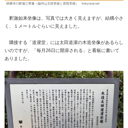
静勝寺の釈迦三尊像（脇侍は文殊菩薩と普賢菩薩） keiryusai.net
釈迦如来坐像は、写真では大きく見えますが、結構小さ
く、１メートルぐらいに見えました。
隣接する「道灌堂」には太田道灌の木造坐像があるらし
いのですが、「毎月26日に開扉される」と看板に書いて
ありました。