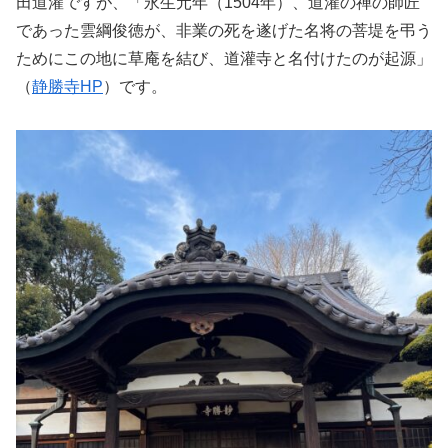
田道灌ですが、「永生元年（1504年）、道灌の禅の師匠
であった雲綱俊徳が、非業の死を遂げた名将の菩堤を弔う
ためにこの地に草庵を結び、道灌寺と名付けたのが起源」
（
静勝寺HP
）です。