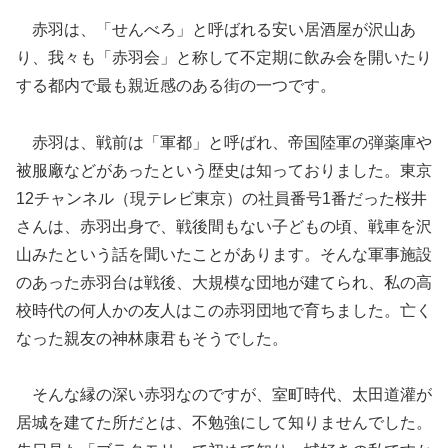
赤羽は、「せんべろ」と呼ばれる安い居酒屋が沢山あ
り、我々も「赤羽会」と称して不定期に飲み会を開いたり
する都内で最も親近感のある街の一つです。
赤羽は、戦前は「軍都」と呼ばれ、帝国陸軍の弾薬庫や
被服廠などがあったという歴史は知っておりました。東京
12チャンネル（現テレビ東京）の社員番号1番だった桜井
さんは、赤羽出身で、戦後間もない子どもの頃、戦車を沢
山みたという話を聞いたことがあります。そんな軍事施設
のあった赤羽台は戦後、大規模な団地が建てられ、私の高
校時代の何人かの友人はこの赤羽団地で育ちました。亡く
なった親友の神林康君もそうでした。
そんな縁の深い赤羽なのですが、室町時代、太田道灌が
居城を建てた所だとは、不勉強にして知りませんでした。