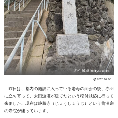
稲付城跡 keiryusai.net
2026.02.06
昨日は、都内の施設に入っている老母の面会の後、赤羽
に立ち寄って、太田道灌が建てたという稲付城跡に行って
来ました。現在は静勝寺（じょうしょうじ）という曹洞宗
の寺院が建っています。