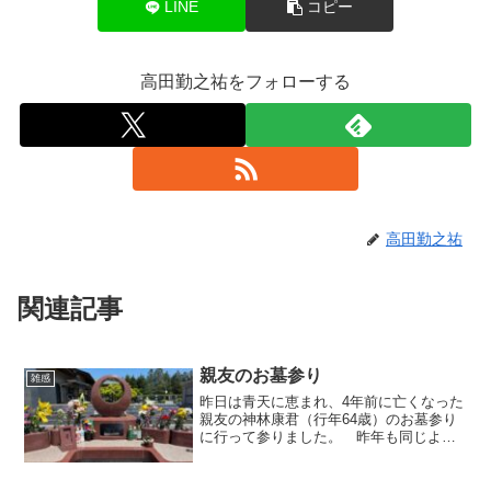
LINE
コピー
高田勤之祐をフォローする
高田勤之祐
関連記事
親友のお墓参り
雑感
昨日は青天に恵まれ、4年前に亡くなった
親友の神林康君（行年64歳）のお墓参り
に行って参りました。 昨年も同じよう
なことを書いたかもしれませんが、彼の
墓所は、日本一通勤定期代が高いと言わ
れる北総鉄道の「印西牧の原」駅から歩