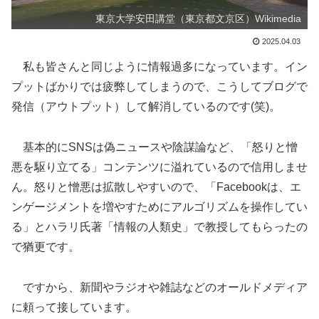
東京大学安田講堂（東京都文京区）Wikimedia
2025.04.03
私も皆さんと同じように情報過多になっています。イン
プットばかりでは疲弊してしまうので、こうしてブログで
発信（アウトプット）して解消しているのです(笑)。
基本的にSNSは偽ニュースや陰謀論など、「怒りと憎
悪を駆り立てる」コンテンツに溢れているので信用しませ
ん。怒りと憎悪は拡散しやすいので、「Facebookは、エ
ンゲージメントを増やすためにアルゴリズムを操作してい
る」とハラリ氏著「情報の人類史」で教授してもらったの
で猶更です。
ですから、新聞やラジオや雑誌などのオールドメディア
に頼って接しています。