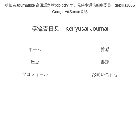
操觚者Journaliste 高田謹之祐のblogです。元時事通信編集委員 depuis2005
GoogleAdSense公認
渓流斎日乗 Keiryusai Journal
ホーム
雑感
歴史
書評
プロフィール
お問い合わせ