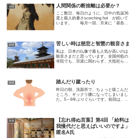
いて20分ほど掛かる...
人間関係の断捨離は必要か？
雑感
ここ数日、毎日のように、日中の気温36
度と殺人的暑さscorching hot が続いて
います。 毎月一回、月末に「昼呑み
会」と称して交遊している畏友栗原さん
ですが、彼の御母堂さまが今月14日に他
界されたという御連絡を受けました。大
往生で...
苦しい時は慈悲と智慧の観音さま
雑感
私は、日本の仏像で最も人気が高いのは
観音さまだと思っています。全国何処の
寺院でも、宗派に関わらず、大抵祀られ
ているからです。宗教なので、「人気が
高い」などという言い方には語弊がある
かもしれませんが、京都の三十三間堂に
祀られている千体ものズラ...
踏んだり蹴ったり
雑感
昨日の朝、洗面所で、ちょっと咳こんだ
ところ、ギックリ腰になってしまいまし
た。5～6年ぶりぐらいです。前回は、く
しゃみをしてギックリ腰になったくらい
ですから、クセになっています。 ぎっ
くり腰になると、歩けなくなります。屈
むことも出来ないので、...
【忘れ得ぬ言葉】第4回 「給料は
雑感
我慢代だと思えばいいのですよ」
匿名A氏