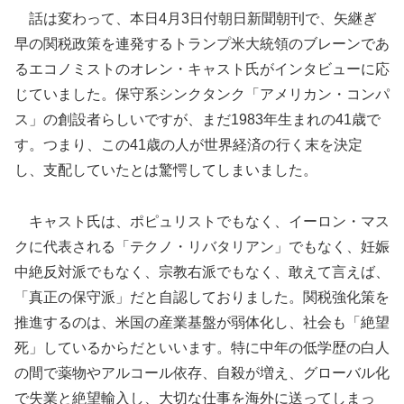
話は変わって、本日4月3日付朝日新聞朝刊で、矢継ぎ
早の関税政策を連発するトランプ米大統領のブレーンであ
るエコノミストのオレン・キャスト氏がインタビューに応
じていました。保守系シンクタンク「アメリカン・コンパ
ス」の創設者らしいですが、まだ1983年生まれの41歳で
す。つまり、この41歳の人が世界経済の行く末を決定
し、支配していたとは驚愕してしまいました。
キャスト氏は、ポピュリストでもなく、イーロン・マス
クに代表される「テクノ・リバタリアン」でもなく、妊娠
中絶反対派でもなく、宗教右派でもなく、敢えて言えば、
「真正の保守派」だと自認しておりました。関税強化策を
推進するのは、米国の産業基盤が弱体化し、社会も「絶望
死」しているからだといいます。特に中年の低学歴の白人
の間で薬物やアルコール依存、自殺が増え、グローバル化
で失業と絶望輸入し、大切な仕事を海外に送ってしまっ