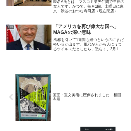
匿名A氏とは、マスコミ業界仲間で年長の
友人です。かつて、毎月1回、土曜日に東
京・渋谷のおつな寿司店（現在閉店）の
２階で勉強会を主宰していたコーディネ
ーター役でもありました。マスコミ業界
は、同じ会社の人との交流以上に「同業
「アメリカを再び偉大な国へ」
雑感
他社」との関係の方が...
MAGAの深い意味
風邪を引いて1週間も経つというのにまだ
軽い咳が出ます。風邪が人から人にうつ
るウイルスだとしたら、恐らく、3月1日
に久方ぶりに都心に出たので、その時に
感染したと思われます。以前は都心に毎
日通勤していたので、直ぐ免疫が出来て
罹らなかったかもしれ...
国宝・重文美術に圧倒されました 相国
寺展