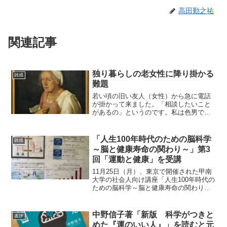
高田勤之祐
関連記事
独り暮らしの老女性に降り掛かる
雑感
難題
若い頃の旧い友人（女性）から急に電話
が掛かって来ました。「相談したいこと
があるの」というのです。私は色男です
から、「金も力もなかりけり」。それで
も良ろしければ、ということで、こちら
から後で掛け直すことにしました。ちょ
「人生100年時代のための脳科学
雑感
うど、その時、「小春日和...
～脳と健康寿命の関わり～」第3
回「運動と健康」を受講
11月25日（月）、東京で開催された甲南
大学の社会人向け講座「人生100年時代の
ための脳科学～脳と健康寿命の関わり
～」の第3回「運動と健康」を受講してき
ました。時折、先生御自身の失敗談など
も取り入れる前田多章准教授の講義の進
中野信子著「新版 科学がつきと
書評
め方がうまいせい...
めた『運のいい人』」を読むと元