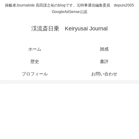
操觚者Journaliste 高田謹之祐のblogです。元時事通信編集委員 depuis2005
GoogleAdSense公認
渓流斎日乗 Keiryusai Journal
ホーム
雑感
歴史
書評
プロフィール
お問い合わせ