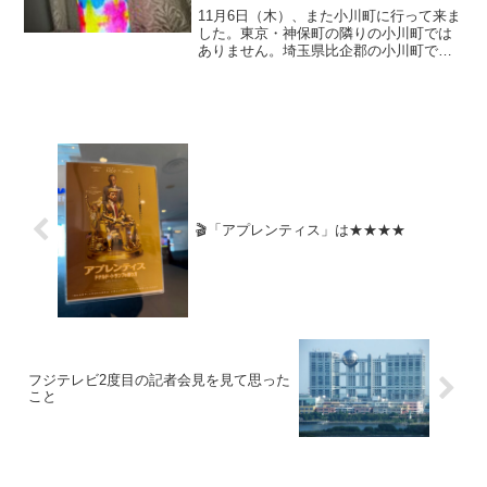
11月6日（木）、また小川町に行って来ま
した。東京・神保町の隣りの小川町では
ありません。埼玉県比企郡の小川町で
す。 先日もこのブログに書きました
が、同町は、①日本食と②和紙と③酒蔵
と三つもユネスコ世界無形文化遺産があ
るということで、町と県を...
🎬「アプレンティス」は★★★★
フジテレビ2度目の記者会見を見て思った
こと