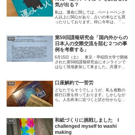
気が出る？
私は、運命に関しては、ベートーベンさ
ん以上に関心があり、占いの本なども買
ったりしております。特に今年は、「一
難去ってまた一難」状態が続き、「つい
ていないなあ」と思いつつ、その占い本
を読むと、やはり、私の今年の運勢はど
第59回諜報研究会「国内外からの
雑感
ん底で、ろくなことが書い...
日本人の交際交流を阻む２つの事
例を考察する」
6月15日（土）、東京・早稲田大学で開催
された第59回諜報研究会にオンラインで
はなく現地参加して来ました。共通テー
マは、「国内外からの日本人の交際交流
を阻む２つの事例を考察する」で、中国
とシリアでそれぞれ長年拘束監禁されて
口座解約で一苦労
雑感
解放されたお二人の...
どなたでもそうでしょうが、私も複数の
銀行口座を持っております。しかしなが
ら、人生終末に近づくと訳が分からなく
なるので、いつか整理しなければなりま
せん。そこで、もう何年も利用していな
いネット銀行の口座を解約することにし
ました。残高もゼロです。...
和紙づくりに挑戦しました I
雑感
challenged myself to washi
making