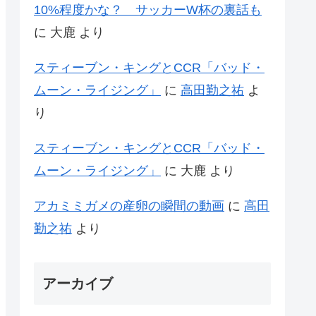
10%程度かな？ サッカーW杯の裏話も
に
大鹿
より
スティーブン・キングとCCR「バッド・
ムーン・ライジング」
に
高田勤之祐
よ
り
スティーブン・キングとCCR「バッド・
ムーン・ライジング」
に
大鹿
より
アカミミガメの産卵の瞬間の動画
に
高田
勤之祐
より
アーカイブ