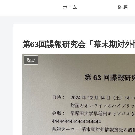
ホーム
雑感
第63回諜報研究会「幕末期対
歴史