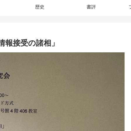
歴史
書評
外情報接受の諸相」