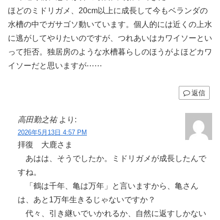
ほどのミドリガメ、20cm以上に成長して今もベランダの
水槽の中でガサゴソ動いています。個人的には近くの上水
に逃がしてやりたいのですが、つれあいはカワイソーとい
って拒否。独居房のような水槽暮らしのほうがよほどカワ
イソーだと思いますが⋯⋯
返信
高田勤之祐
より:
2026年5月13日 4:57 PM
拝復 大鹿さま
あはは、そうでしたか。ミドリガメが成長したんで
すね。
「鶴は千年、亀は万年」と言いますから、亀さん
は、あと1万年生きるじゃないですか？
代々、引き継いでいかれるか、自然に返すしかない