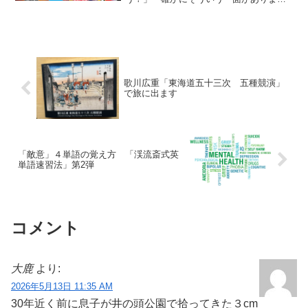
す。私の場合、スマホ中毒ですから、起
きている間は、いつ何時も手放せない状
態にあります。一番使うのは、メールや
LINE、そして、ニュース...
歌川広重「東海道五十三次 五種競演」
で旅に出ます
「敵意」４単語の覚え方 「渓流斎式英
単語速習法」第2弾
コメント
大鹿
より:
2026年5月13日 11:35 AM
30年近く前に息子が井の頭公園で拾ってきた３cm