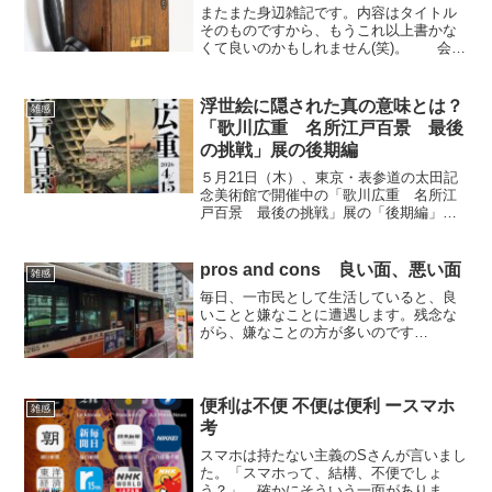
またまた身辺雑記です。内容はタイトル
そのものですから、もうこれ以上書かな
くて良いのかもしれません(笑)。 会社
を卒業して暇になったので、文化部長だ
ったN氏と20年ぶりぐらいに会うことに
しました。毎年、年賀状で、「今年はお
浮世絵に隠された真の意味とは？
雑感
会いましょう」と書...
「歌川広重 名所江戸百景 最後
の挑戦」展の後期編
５月21日（木）、東京・表参道の太田記
念美術館で開催中の「歌川広重 名所江
戸百景 最後の挑戦」展の「後期編」に
行って参りました（６月14日まで）。
初代歌川広重作の「名所江戸百景」は全
部で120点（このうち二代目歌川広重作が
pros and cons 良い面、悪い面
雑感
1点、目録が1点...
毎日、一市民として生活していると、良
いことと嫌なことに遭遇します。残念な
がら、嫌なことの方が多いのです
が…。 まず、良いこと。路線バスの
「現在位置情報」 私は、最寄り駅まで
とか、普段の移動手段としてバスを利用
することが多いのですが、路線バス...
便利は不便 不便は便利 ースマホ
雑感
考
スマホは持たない主義のSさんが言いまし
た。「スマホって、結構、不便でしょ
う？」 確かにそういう一面がありま