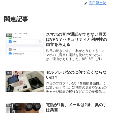
高田勤之祐
関連記事
スマホの音声通話ができない原因
雑感
はVPN？セキュリティと利便性の
両立を考える
昨日の続きです。 私がどうしても、ス
マホの（音声）電話を使いたかったの
は、理由がありました。8月18日（月）、
九州の佐賀に住む従弟の哲男さんが急に
亡くなったことを兄のLINEで知ったの
で、お悔みの電話を掛けたかったからで
セルフレジなのに何で安くならな
雑感
した。（自宅の固定電...
いの？
昨日のブログ「JRの『多機能券売機』に
は驚いた」では、定期券の更新やSuicaの
チャージ残高の移行などがこの多機能券
売機でスムーズに出来て、「緑の窓口」
がなくなっても代替機があるから「ま、
い、か」などと書きました。 しかし、
電話が1番、メールは2番、奥の手
雑感
よくよく考えてみ...
は葉書