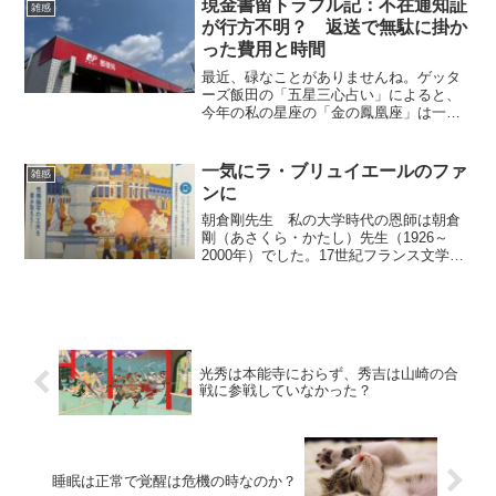
現金書留トラブル記：不在通知証
雑感
す。烏滸がましいので、...
が行方不明？ 返送で無駄に掛か
った費用と時間
最近、碌なことがありませんね。ゲッタ
ーズ飯田の「五星三心占い」によると、
今年の私の星座の「金の鳳凰座」は一日
たりとも開運日がない最悪で「不運」の
一年となるようなので諦めてはおります
が…。 碌なことはない、というのは、
一気にラ・ブリュイエールのファ
雑感
現金書留封筒が昨日戻って...
ンに
朝倉剛先生 私の大学時代の恩師は朝倉
剛（あさくら・かたし）先生（1926～
2000年）でした。17世紀フランス文学が
御専門なのに、私は無理やり19～20世紀
の印象派で卒業論文を提出し、受理して
頂きました。「嗚呼、僕の専門じゃない
んだけどなあ...
光秀は本能寺におらず、秀吉は山崎の合
戦に参戦していなかった？
睡眠は正常で覚醒は危機の時なのか？