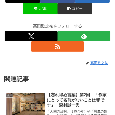
LINE
コピー
高田勤之祐をフォローする
高田勤之祐
関連記事
【忘れ得ぬ言葉】第2回 「作家
書評
にとって名前がないことは罪で
す」 森村誠一氏
「人間の証明」（1976年）や「悪魔の飽