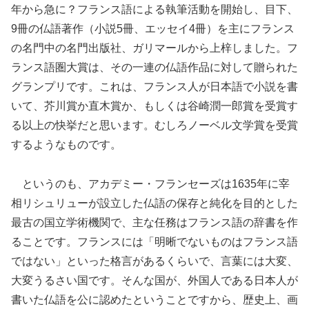
年から急に？フランス語による執筆活動を開始し、目下、
9冊の仏語著作（小説5冊、エッセイ4冊）を主にフランス
の名門中の名門出版社、ガリマールから上梓しました。フ
ランス語圏大賞は、その一連の仏語作品に対して贈られた
グランプリです。これは、フランス人が日本語で小説を書
いて、芥川賞か直木賞か、もしくは谷崎潤一郎賞を受賞す
る以上の快挙だと思います。むしろノーベル文学賞を受賞
するようなものです。
というのも、アカデミー・フランセーズは1635年に宰
相リシュリューが設立した仏語の保存と純化を目的とした
最古の国立学術機関で、主な任務はフランス語の辞書を作
ることです。フランスには「明晰でないものはフランス語
ではない」といった格言があるくらいで、言葉には大変、
大変うるさい国です。そんな国が、外国人である日本人が
書いた仏語を公に認めたということですから、歴史上、画