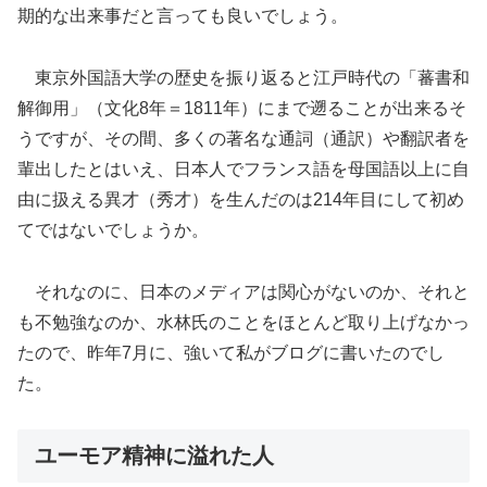
期的な出来事だと言っても良いでしょう。
東京外国語大学の歴史を振り返ると江戸時代の「蕃書和
解御用」（文化8年＝1811年）にまで遡ることが出来るそ
うですが、その間、多くの著名な通詞（通訳）や翻訳者を
輩出したとはいえ、日本人でフランス語を母国語以上に自
由に扱える異才（秀才）を生んだのは214年目にして初め
てではないでしょうか。
それなのに、日本のメディアは関心がないのか、それと
も不勉強なのか、水林氏のことをほとんど取り上げなかっ
たので、昨年7月に、強いて私がブログに書いたのでし
た。
ユーモア精神に溢れた人