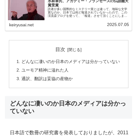
水林章氏、アカデミー・フランセーズの仏語圏大
賞受賞
読者が多い国際的なミステリー賞とは違って、地味な文学
賞なのか、日本では殆ど報道されていなかったので、この
渓流斎ブログを使って、「報道」させて頂くことにしまし
た。 水林章・元東京外国語大学教授、上智大学名誉教授
＝写真＝が先月末、アカデミー・フ...
2025.07.05
keiryusai.net
目次
どんなに凄いのか日本のメディアは分かっていない
ユーモア精神に溢れた人
通訳、翻訳は妥協の産物か
どんなに凄いのか日本のメディアは分かっ
ていない
日本語で数冊の研究書を発表しておりましたが、2011