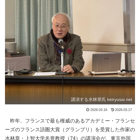
講演する水林章氏 keiryusai.net
2026.03.16
2026.03.17
昨年、フランスで最も権威のあるアカデミー・フランセ
ーズのフランス語圏大賞（グランプリ）を受賞した作家の
水林章・上智大学名誉教授（74）の講演会が、東京外国