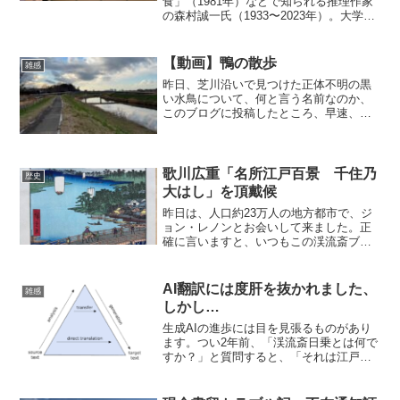
食」（1981年）などで知られる推理作家
の森村誠一氏（1933〜2023年）。大学卒
業後、ホテルマンとして勤務しながらも
コツコツと小説を書き、労苦を重ねてデ
ビューしたことで、「苦労人」のイメー
【動画】鴨の散歩
雑感
ジがあり...
昨日、芝川沿いで見つけた正体不明の黒
い水鳥について、何と言う名前なのか、
このブログに投稿したところ、早速、宮
さんから、「あの鳥はオオバンと思われ
ます」とメールで御教授してくださいま
した。 そのついでに、御自身が自宅近
くで、散歩がてらに遭遇す...
歌川広重「名所江戸百景 千住乃
歴史
大はし」を頂戴候
昨日は、人口約23万人の地方都市で、ジ
ョン・レノンとお会いして来ました。正
確に言いますと、いつもこの渓流斎ブロ
グに話題を提供してくださるジョン・レ
ノンと同い年の宮さんです。1940年生ま
れですから86歳。ジョンがもし健在だっ
AI翻訳には度肝を抜かれました、
雑感
たら、これぐらい...
しかし…
生成AIの進歩には目を見張るものがあり
ます。つい2年前、「渓流斎日乗とは何で
すか？」と質問すると、「それは江戸時
代の与謝蕪村が書いた日記です」なん
て、とんでもない答えが返ってきました
が、今ではちゃんと正しく答えてくれま