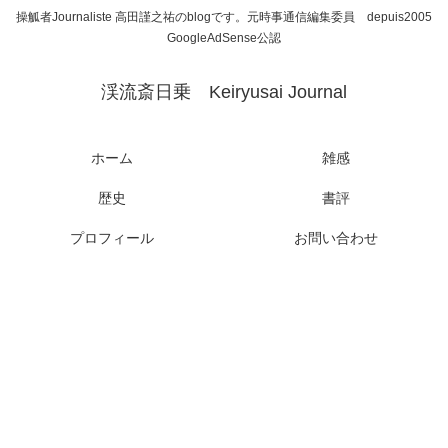
操觚者Journaliste 高田謹之祐のblogです。元時事通信編集委員 depuis2005
GoogleAdSense公認
渓流斎日乗 Keiryusai Journal
ホーム
雑感
歴史
書評
プロフィール
お問い合わせ