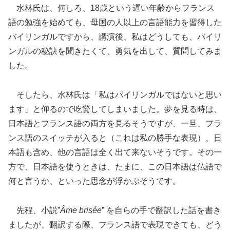
水林氏は、何しろ、18歳という遅い年齢からフランス
語の勉強を始めても、母国の人以上の言語能力を習得した
バイリンガルですから、講演後、私はどうしても、バイリ
ンガルの秘訣を聞きたくて、勇気を出して、質問してみま
した。
そしたら、水林氏は「私はバイリンガルではないと思い
ます」と仰るので吃驚してしまいました。夢を見る時は、
日本語とフランス語の両方を見るそうですが、一旦、フラ
ンス語のスイッチが入ると（これは私の勝手な表現）、日
本語も含め、他の言語は全く出て来ないそうです。その一
方で、日本語を使うときは、たまに、この日本語は仏語で
何と言うか、といった思念が浮かぶそうです。
先程、小説”
Âme brisée
” を自らの手で翻訳した話を書き
ましたが、翻訳する際、フランス語で表現できても、どう