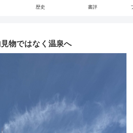
歴史
書評
内見物ではなく温泉へ