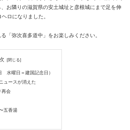
ら、お隣りの滋賀県の安土城址と彦根城にまで足を伸
ロヘロになりました。
る「弥次喜多道中」をお楽しみください。
次
1日 水曜日＝建国記念日）
ニュースが消えた
り再会
〜五香湯