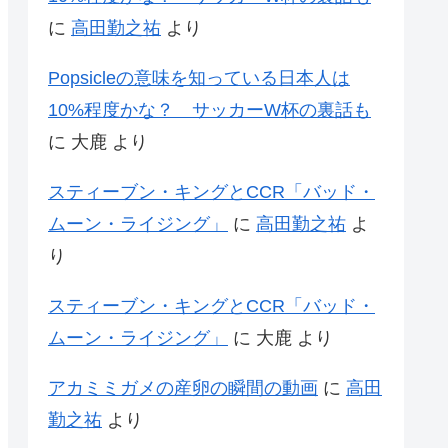
に
高田勤之祐
より
Popsicleの意味を知っている日本人は
10%程度かな？ サッカーW杯の裏話も
に
大鹿
より
スティーブン・キングとCCR「バッド・
ムーン・ライジング」
に
高田勤之祐
よ
り
スティーブン・キングとCCR「バッド・
ムーン・ライジング」
に
大鹿
より
アカミミガメの産卵の瞬間の動画
に
高田
勤之祐
より