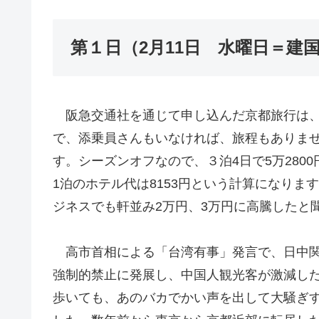
第１日（2月11日 水曜日＝建
阪急交通社を通じて申し込んだ京都旅行は、
で、添乗員さんもいなければ、旅程もありま
す。シーズンオフなので、３泊4日で5万2800
1泊のホテル代は8153円という計算になり
ジネスでも軒並み2万円、3万円に高騰したと
高市首相による「台湾有事」発言で、日中関
強制的禁止に発展し、中国人観光客が激減し
歩いても、あのバカでかい声を出して大騒ぎ