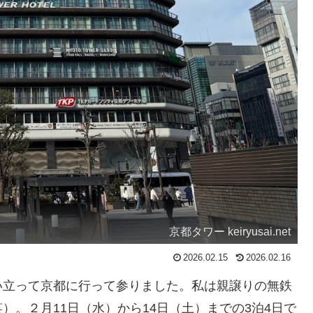
京都タワー keiryusai.net
2026.02.15
2026.02.16
立って京都に行って参りました。私は親譲りの無鉄
。２月11日（水）から14日（土）までの3泊4日で