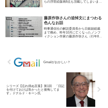
らの浮世絵版画8点も頂戴してしまいまし
た。 銭形 一体、どうしたって言うん
だ！ 八五郎 へい、アッシが日頃、心
掛け良いっていいますか、毎日のように
日乗録に「浮世絵が欲し...
藤原作弥さんの追悼文にまつわる
雑感
色んなお話
時事通信社の解説委員長から日銀副総裁
まで務め、昨年10月に亡くなったノンフ
ィクション作家の藤原作弥さん（行年88
歳）の追悼文を大学関係者から依頼さ
れ、このほど脱稿しました。 藤原さん
と私は、時事通信社と大学（東京外国語
大学）学部学科（外国語...
Gmailがおかしい？
シリーズ【忘れ得ぬ言葉】第1回 「日記
を付けておけば良かったと後悔してま
す」ドナルド・キーン氏