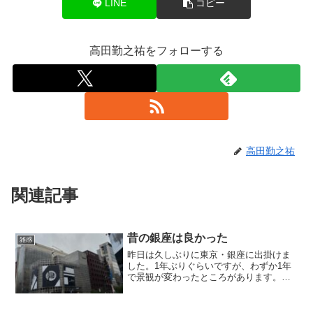
LINE
コピー
高田勤之祐をフォローする
高田勤之祐
関連記事
昔の銀座は良かった
雑感
昨日は久しぶりに東京・銀座に出掛けま
した。1年ぶりぐらいですが、わずか1年
で景観が変わったところがあります。
新しくなったソニービル 例えば、昨年
まで銀座ソニービルは建て替え中で、今
年1月に開業した新装の姿は見ていません