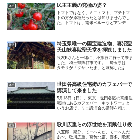
でしたが、昨日初めて...
民主主義の究極の姿？
雑感
トマトではなく、ミニトマト、プチトマ
トの方が原種だったとは知りませんでし
た。トマトは、南米ペルーなどアンデス
地方が原産ですが、もともとはトマトは
小さかったのです。それを品種改良して
大きく、今普通に食べているトマトの大
きさになったといいます。...
埼玉県唯一の国宝建造物、妻沼聖
雑感
天山歓喜院聖天堂を拝観しました
畏友Kさんと一緒に、小旅行に行って来ま
した。埼玉県熊谷市です。 埼玉県は、
タモリが「ダサいたま」と蔑称したよう
に、それほど全国的に有名な観光地や特
産品はありません。先日発表された「都
道府県魅力度ランキング」（ブランド総
世田谷高級住宅街のカフェバーで
雑感
合研究所）では、見事？...
講演して来ました
5月18日（日）、東京・世田谷区の高級住
宅街にあるカフェバー「キットワー」と
いうお店で、ミニ講演会の講師を頼ま
れ、馳せ参じて来ました。このお店は、
小田急線の豪徳寺駅と経堂駅のほぼ中間
にあり、隠れ家的存在なので知る人ぞ知
歌川広重らの浮世絵を頂戴仕り候
雑感
るお店です。普通の人で...
八五郎 親分、てーへんだ、てーへんだ
あ〜。歌川広重、葛飾北斎、喜多川歌麿