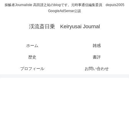
操觚者Journaliste 高田謹之祐のblogです。元時事通信編集委員 depuis2005
GoogleAdSense公認
渓流斎日乗 Keiryusai Journal
ホーム
雑感
歴史
書評
プロフィール
お問い合わせ