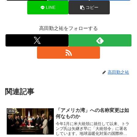
LINE
コピー
高田勤之祐をフォローする
高田勤之祐
関連記事
「アメリカ湾」への名称変更は如
雑感
何なものか
今年1月に米大統領に就任して以来、トラ
ンプ氏は矢継ぎ早に「大統領令」に署名
しています。地球温暖化対策の国際枠組