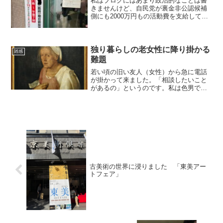
私はブログにはあまり政治的なことは書
きませんけど、自民党が裏金非公認候補
側にも2000万円もの活動費を支給してい
たという報道記事を読んで、さすがに怒
り心頭に発しました。政党交付金から支
払われるといっても、原資は、我々国民
の税金ですからね。我...
独り暮らしの老女性に降り掛かる
雑感
難題
若い頃の旧い友人（女性）から急に電話
が掛かって来ました。「相談したいこと
があるの」というのです。私は色男です
から、「金も力もなかりけり」。それで
も良ろしければ、ということで、こちら
から後で掛け直すことにしました。ちょ
うど、その時、「小春日和...
古美術の世界に浸りました 「東美アー
トフェア」