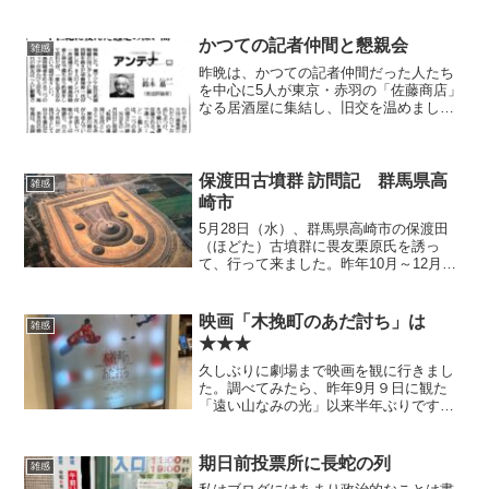
み「パリ協定」からの再離脱や世界保健
機関（WHO）からの脱退、それに鉄鋼や
アルミニウム輸入品に25％の高関税を掛
かつての記者仲間と懇親会
雑感
けること等々です。...
昨晩は、かつての記者仲間だった人たち
を中心に5人が東京・赤羽の「佐藤商店」
なる居酒屋に集結し、旧交を温めまし
た。新聞記者というものは、自分と同じ
会社の人以上に「同業他社」との横のつ
ながりが強いのです。「記事を抜いた、
抜かれた」というライバル...
保渡田古墳群 訪問記 群馬県高
雑感
崎市
5月28日（水）、群馬県高崎市の保渡田
（ほどた）古墳群に畏友栗原氏を誘っ
て、行って来ました。昨年10月～12月に
東京・上野の国立博物館で開催された
「はにわ展」を観て、是非、いつか行っ
てみたいと思っていたのでした。保渡田
映画「木挽町のあだ討ち」は
雑感
八幡塚古墳 keiry...
★★★
久しぶりに劇場まで映画を観に行きまし
た。調べてみたら、昨年9月９日に観た
「遠い山なみの光」以来半年ぶりです。
映画好きを自称していますから、こんな
に間が空くのは初めてぐらいかもしれま
せん。 正直、「どうしても観たい」と
期日前投票所に長蛇の列
雑感
いう映画になかなか巡り合...