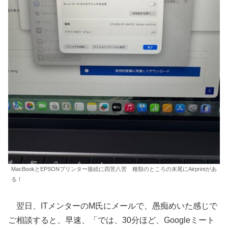
MacBookとEPSONプリンター接続に四苦八苦 種類のところの末尾にAirprintがあ
る！
翌日、ITメンターのM氏にメールで、愚痴めいた感じで
ご相談すると、早速、「では、30分ほど、Googleミート