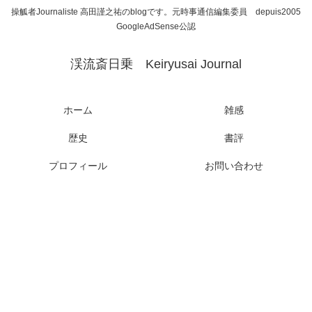
操觚者Journaliste 高田謹之祐のblogです。元時事通信編集委員 depuis2005
GoogleAdSense公認
渓流斎日乗 Keiryusai Journal
ホーム
雑感
歴史
書評
プロフィール
お問い合わせ