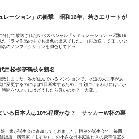
ュレーション」の衝撃 昭和16年、若きエリートが
に分けて放送されたNHKスペシャル「シミュレーション ～昭和16
見たドラマ作品の中でも出色の出来でした。（再放送してほしいと
名のノンフィクションを脚色してドラ...
四代目松柳亭鶴枝を襲名
能致しました。私が住んでいるマンションで、水道の大工事があ
式に変更するのにほぼ1日断水するため、自宅にいるわけにはいか
時間をつぶすにはどうしたら良いのか？ 大変...
知っている日本人は10%程度かな？ サッカーW杯の裏
日、娘一家が誕生会に参加してくれました。恒例の誕生会で、毎回、
の老舗鰻店「満寿家（ますや）」の小さな日本庭園付きの豪華個室を