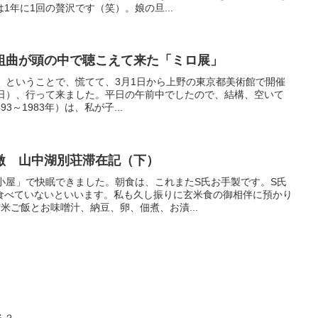
1年に1回の贅沢です（笑）。娘の旦...
組曲が頭の中で聴こえて来た「ミロ展」
」ということで、慌てて、3月1日から上野の東京都美術館で開催
2日）、行って来ました。平日の午前中でしたので、結構、空いて
893～1983年）は、私が子...
激 山中湖別荘滞在記（下）
小屋」で快眠できました。朝食は、これまたS氏お手製です。S氏
食べていないといいます。私も久し振りに玄米食の御相伴に預かり
米ご飯とお味噌汁、納豆、卵、佃煮、お漬...
る？