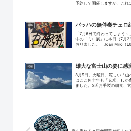
予約して開催しますが、これは
バッハの無伴奏チェロ
雑感
「7月6日で終わってしまう～
中の「ミロ展」に本日（7月
おりました。 Joan Miró（1
雄大な富士山の姿に感
雑感
8月5日、火曜日。涼しい「山
はここ何十年も「玄米」しか
ました。S氏お手製の朝食、玄
歳を重ねると思考回路が細くな