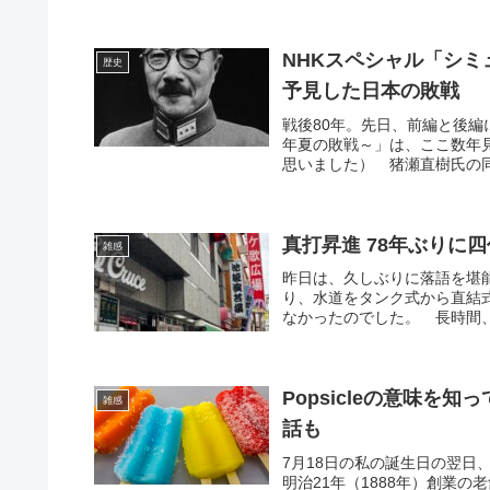
NHKスペシャル「シミ
歴史
予見した日本の敗戦
戦後80年。先日、前編と後編
年夏の敗戦～」は、ここ数年
思いました） 猪瀬直樹氏の同
真打昇進 78年ぶりに
雑感
昨日は、久しぶりに落語を堪
り、水道をタンク式から直結
なかったのでした。 長時間、
Popsicleの意味を
雑感
話も
7月18日の私の誕生日の翌
明治21年（1888年）創業