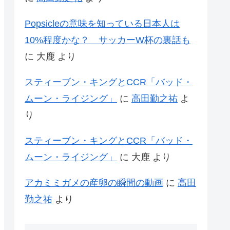
Popsicleの意味を知っている日本人は
10%程度かな？ サッカーW杯の裏話も
に
大鹿
より
スティーブン・キングとCCR「バッド・
ムーン・ライジング」
に
高田勤之祐
よ
り
スティーブン・キングとCCR「バッド・
ムーン・ライジング」
に
大鹿
より
アカミミガメの産卵の瞬間の動画
に
高田
勤之祐
より