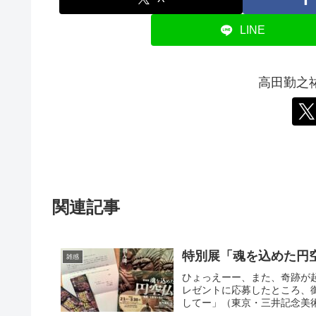
LINE
高田勤之
関連記事
特別展「魂を込めた円
雑感
ひょっえーー、また、奇跡が
レゼントに応募したところ、
してー」（東京・三井記念美術