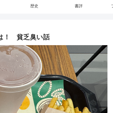
歴史
書評
は！ 貧乏臭い話