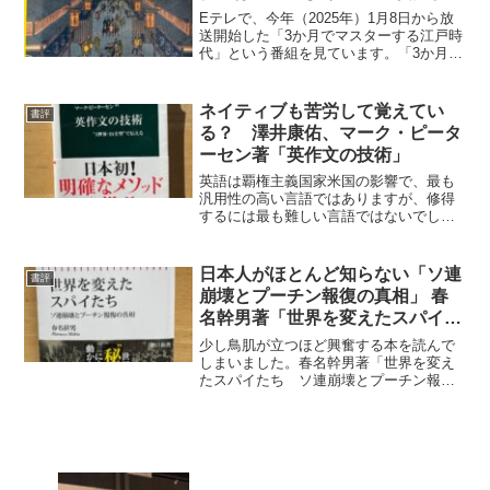
Eテレで、今年（2025年）1月8日から放
送開始した「3か月でマスターする江戸時
代」という番組を見ています。「3か月」
ですから3月26日の第12回分まで続きま
す。本日2月12日放送分は第6回（なぜ立
て続けに「改革」した？①徳川吉宗～田
ネイティブも苦労して覚えてい
書評
沼意次...
る？ 澤井康佑、マーク・ピータ
ーセン著「英作文の技術」
英語は覇権主義国家米国の影響で、最も
汎用性の高い言語ではありますが、修得
するには最も難しい言語ではないでしょ
うか。特に日本人にとって。むしろ、漢
字文化圏に取り込まれているので中国語
の方が優しいのでは？ 何故、日本人に
日本人がほとんど知らない「ソ連
書評
とって英語が難しいのかと...
崩壊とプーチン報復の真相」 春
名幹男著「世界を変えたスパイた
ち」
少し鳥肌が立つほど興奮する本を読んで
しまいました。春名幹男著「世界を変え
たスパイたち ソ連崩壊とプーチン報復
の真相」（朝日新聞出版、2025年2月28
日初版）です。春名氏は、共同通信のワ
シントン支局長などを歴任した国際ジャ
ーナリストで、私も...