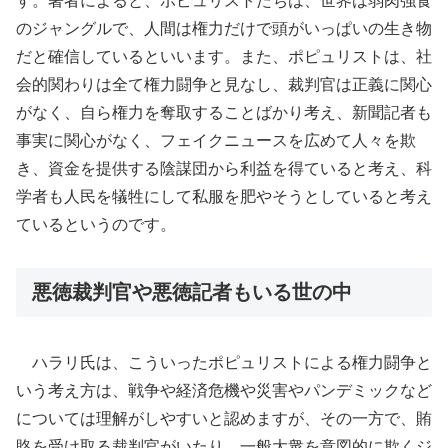
す。著者によると、ポピュリストたちは、世界は弱肉強食
のジャングルで、人間は権力だけで頭がいっぱいの生き物
だと確信しているといいます。また、ポピュリストは、社
会的関わりは全て権力闘争と見なし、裁判官は正義に関心
がなく、自ら権力を奪取することばかり考え、新聞記者も
事実に関心がなく、フェイクニュースを広めて人々を欺
き、資金を提供する陰謀団から利益を得ていると考え、科
学者も人民を犠牲にして私服を肥やそうとしていると考え
ているというのです。
悪徳裁判官や悪徳記者もいる世の中
ハラリ氏は、こういったポピュリストによる権力闘争と
いう考え方は、戦争や経済危機や災害やパンデミックなど
については理解がしやすいと認めますが、その一方で、賄
賂を受け取る裁判官がいたり、一般大衆を意図的に欺くジ