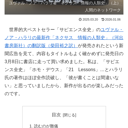
ユヴァル・ノア・ハラリ著「ネクサス 情報の人類史」（上）
人間のネットワーク
2025.03.20
2026.01.06
世界的大ベストセラー「サピエンス全史」の
ユヴァル・
ノア・ハラリの最新作「ネクサス 情報の人類史」（河出
書房新社）の翻訳版（柴田裕之訳）
が発売されたという新
聞広告を見て、内容もタイトルもよく確かめずに発売日の
3月8日に書店に走って買い求めました。私は、「サピエ
ンス全史」「ホモ・デウス」「21 Lessons」…とハラリ
氏の著作はほぼ全作読破し、「彼が書くことは間違いな
い」と思っていましたから、新作が出るのが楽しみだった
のです。
目次
読むのが難儀