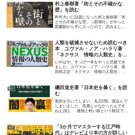
村上春樹著「街とその不確かな
書評
壁」を読む
昨年大いに話題になった村上春樹著「街
とその不確かな壁」（新潮社）がやっと
図書館から手に入ったので、読みまし
た。2023年4月10日初版となっておりま
すから、1年半待ったことになります。で
も、図書館からメールで連絡があった
人類を破滅させないため読むべき
書評
時、「あれっ？何の本...
本 ユヴァル・ノア・ハラリ著
「ネクサス 情報の人類史」を読
了
いやはや、すっげー本をやっと読破でき
ました。ユヴァル・ノア・ハラリ著、柴
田裕之訳「ネクサス 情報の人類史」上
下（河出書房新社、2025年3月20日初
版）のことです。2020年代に読んだ本の
ベストワン 上下巻（4400円）合わせて
磯田道史著「日本史を暴く」を読
書評
500ページ...
む
風邪を引いてしまい、丸2日間、寝込んで
しまいました。馬鹿じゃなかったんです
ねえ(笑)。 微熱と軽い咳という軽症でし
たが、酷い悪寒に襲われ、ブルブル震え
ておりました。体力が衰えるのは仕方が
ないにせよ、気力が低下してしまい、何
「3か月でマスターする江戸時
書評
もやる気が起こらず...
代」はテレビより本の方が詳しい