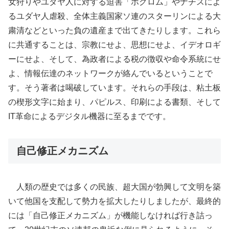
女狩りやユダヤ人に対する迫害「ポグロム」やナチスによ
るユダヤ人虐殺、全体主義国家ソ連のスターリンによる大
粛清などといった負の遺産まで出てきたりします。これら
に共通することは、宗教にせよ、思想にせよ、イデオロギ
ーにせよ、そして、為政者による税の徴収や命令系統にせ
よ、情報伝達のネットワークが絡んでいるということで
す。そう著者は喝破しています。それらの手段は、粘土板
の楔形文字に始まり、パピルス、印刷による書類、そして
IT革命によるデジタル機器に至るまでです。
自己修正メカニズム
人類の歴史では多くの民族、超大国が勃興して文明を築
いて他国を支配して勢力を拡大したりしましたが、最終的
には「自己修正メカニズム」が機能しなければ行き詰っ