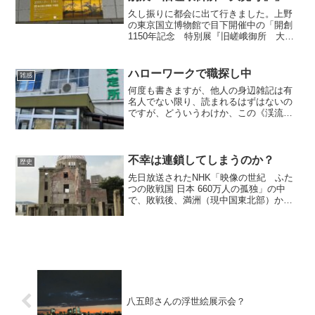
久し振りに都会に出て行きました。上野
の東京国立博物館で目下開催中の「開創
1150年記念 特別展『旧嵯峨御所 大覚
寺』」を観に行くためです。あまり、独
りで田舎に鬱屈していては、メンタルヘ
ルスに良くないですからね(苦笑)。 で
ハローワークで職探し中
雑感
も、それにしても、...
何度も書きますが、他人の身辺雑記は有
名人でない限り、読まれるはずはないの
ですが、どういうわけか、この《渓流斎
日乗》ブログは、苦労して書いた「書
評」の記事より、「身辺雑記」の方が読
まれるのです。つまり、アクセス数が多
いのです。不思議です。 ま...
不幸は連鎖してしまうのか？
歴史
先日放送されたNHK「映像の世紀 ふた
つの敗戦国 日本 660万人の孤独」の中
で、敗戦後、満洲（現中国東北部）から
命からがら日本に帰還できても故郷に居
場所がなく、辺境の地で開拓に乗り出す
人々がいたことを知りました。その中
で、福島県浪江町で重...
八五郎さんの浮世絵展示会？