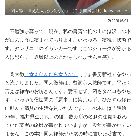
関大徹「食えなんだら食うな」（ごま書房新社）keiryusai.net
2026.06.01
不勉強が募って、現在、私の書斎の机の上には沢山の本
が山のように積まれております。いわゆる「積読」状態で
す。タンザニアのイカンガーです（このジョークが分かる
人は恐らく、還暦以上の方かもしれません＝笑）。
関大徹
「食えなんだら食うな」
（ごま書房新社）をやっ
と読了しました。関大徹師は、曹洞宗大教師です。平たく
言えば禅寺のお坊さんです。妻帯せず、酒もタバコもやら
ず、いわゆる俗世間の「悪事」に染まらず、ひたすら修行
に励んで清貧の生活を貫いた人です。この本には「明治
36年、福井県生まれ」の後、数カ所の名刹の住職を務め
ていた著者の略歴が書かれていますが、没年が書かれてい
ません。この本は同大禅師が75歳の時に書いた著書で、