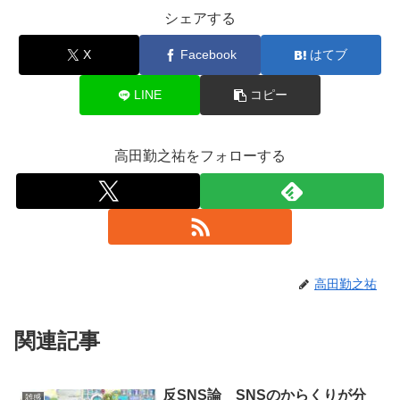
シェアする
X
Facebook
はてブ
LINE
コピー
高田勤之祐をフォローする
高田勤之祐
関連記事
反SNS論 SNSのからくりが分
雑感