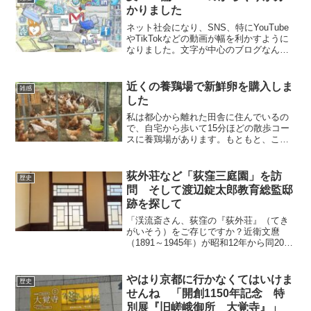
かりました
ネット社会になり、SNS、特にYouTube
やTikTokなどの動画が幅を利かすように
なりました。文字が中心のブログなんて
読む人はいません。 私はどういうわけ
か年少の友人は少なく、年長の友人が多
いのですが、彼らは既に70代後半の後期
近くの養鶏場で新鮮卵を購入しま
雑感
高齢者に...
した
私は都心から離れた田舎に住んでいるの
で、自宅から歩いて15分ほどの散歩コー
スに養鶏場があります。もともと、この
辺りは、川縁の湿地帯で、地盤が柔らか
いので住宅地には向かず、農園やレンタ
ルの家庭菜園が多く見受けられる所で
荻外荘など「荻窪三庭園」を訪
歴史
す。江戸時代に新田として...
問 そして渡辺錠太郎教育総監邸
跡を探して
「渓流斎さん、荻窪の『荻外荘』（てき
がいそう）をご存じですか？近衛文麿
（1891～1945年）が昭和12年から同20年
まで過ごした旧私邸です。もし、関心が
おありでしたら、ご案内します」ー。先
月、Sさんから急にこんなメールがありま
やはり京都に行かなくてはいけま
歴史
した。 関心...
せんね 「開創1150年記念 特
別展『旧嵯峨御所 大覚寺』」