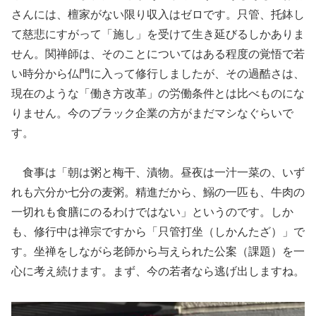
さんには、檀家がない限り収入はゼロです。只管、托鉢し
て慈悲にすがって「施し」を受けて生き延びるしかありま
せん。関禅師は、そのことについてはある程度の覚悟で若
い時分から仏門に入って修行しましたが、その過酷さは、
現在のような「働き方改革」の労働条件とは比べものにな
りません。今のブラック企業の方がまだマシなぐらいで
す。
食事は「朝は粥と梅干、漬物。昼夜は一汁一菜の、いず
れも六分か七分の麦粥。精進だから、鰯の一匹も、牛肉の
一切れも食膳にのるわけではない」というのです。しか
も、修行中は禅宗ですから「只管打坐（しかんたざ）」で
す。坐禅をしながら老師から与えられた公案（課題）を一
心に考え続けます。まず、今の若者なら逃げ出しますね。