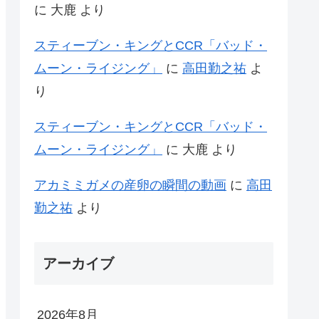
に
大鹿
より
スティーブン・キングとCCR「バッド・
ムーン・ライジング」
に
高田勤之祐
よ
り
スティーブン・キングとCCR「バッド・
ムーン・ライジング」
に
大鹿
より
アカミミガメの産卵の瞬間の動画
に
高田
勤之祐
より
アーカイブ
2026年8月