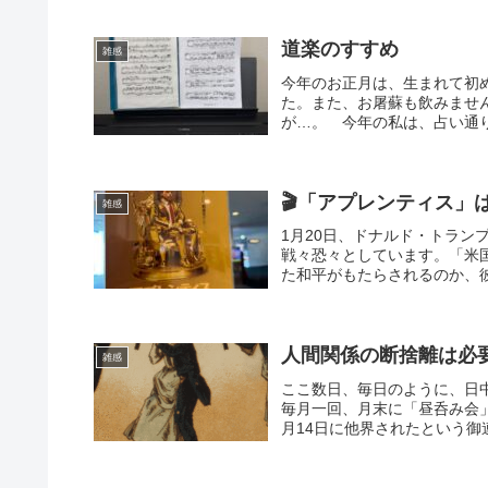
道楽のすすめ
雑感
今年のお正月は、生まれて初
た。また、お屠蘇も飲みませ
が…。 今年の私は、占い通り
🎬「アプレンティス」
雑感
1月20日、ドナルド・トラン
戦々恐々としています。「米
た和平がもたらされるのか、彼
人間関係の断捨離は必
雑感
ここ数日、毎日のように、日中の
毎月一回、月末に「昼呑み会
月14日に他界されたという御連