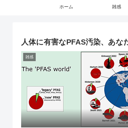
ホーム
雑感
人体に有害なPFAS汚染、あな
雑感