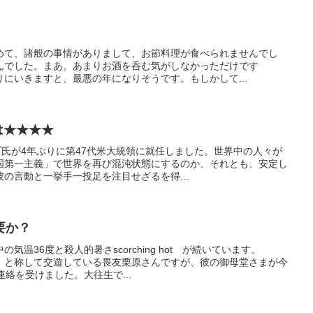
めて、諸般の事情がありまして、お節料理が食べられませんでし
んでした。まあ、あまりお酒を呑む気がしなかっただけです
にいきますと、最悪の年になりそうです。もしかして...
は★★★★
プ氏が4年ぶりに第47代米大統領に就任しました。世界中の人々が
国第一主義」で世界を再び混沌状態にするのか、それとも、安定し
の言動と一挙手一投足を注目せざるを得...
要か？
気温36度と殺人的暑さscorching hot が続いています。
」と称して交遊している畏友栗原さんですが、彼の御母堂さまが今
絡を受けました。大往生で...