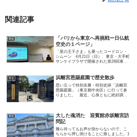
関連記事
「パリから東京へ再挑戦ー日仏航
歴史
空史の１ページ」
「星の王子さま」も乗ったコードロン・
シムーン 4月21日（日）、東京・大手町
サンケイプラザで開催された第28回東京
外語仏友会総会に参加してきました。こ
の日お招きの講師伊藤朋子氏（笹川日仏
財団東京事務局長）の講演「パリから東
浜離宮恩賜庭園で歴史散歩
歴史
京へ再挑戦ー日仏航...
思い立って特別名勝・特別史跡「浜離宮
恩賜庭園」（東京都中央区）に行って参
りました。 最近、心身ともに絶好調と
はいえず、すっかり出不精になっており
ましたが、「これではいけない」と思い
直したのです。というのも、会社の卒業
も間近に迫り、もう東京都...
大した魂消た 迎賓館赤坂離宮訪
歴史
問記
幾ら待ってもお声が掛からないので、こ
ちらから押し掛けることに致しました。1