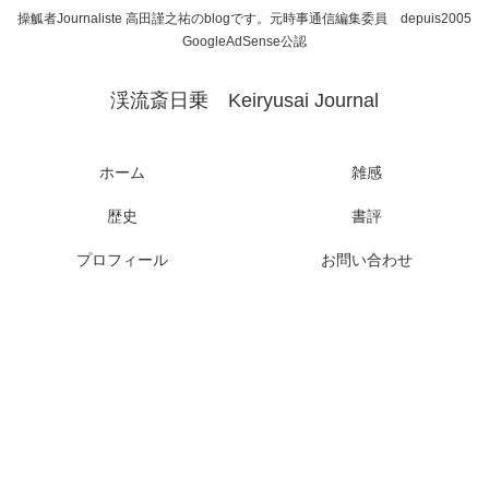
操觚者Journaliste 高田謹之祐のblogです。元時事通信編集委員 depuis2005
GoogleAdSense公認
渓流斎日乗 Keiryusai Journal
ホーム
雑感
歴史
書評
プロフィール
お問い合わせ