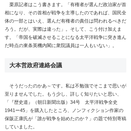
栗原記者はこう書きます。「有権者が選んだ政治家が首
相になり、その首相が戦争を主導したのであれば、国民全
体の一部とはいえ、選んだ有権者の責任は問われるべきだ
ろう。だが、実際は違った」。そして、こう付け加えま
す。「帝国を破滅させることになる太平洋戦争に突き進ん
だ時点の東条英機内閣に衆院議員は一人もいない」。
大本営政府連絡会議
そうだったのかあ～です。私は不勉強でそこまで思いが
至りませんでした。もう少し、詳しく知りたいと思い、
「『歴史道』（朝日新聞出版）34号 太平洋戦争全史
1941ー45」を購入したところ、ノンフィクション作家の
保阪正康氏が「誰が戦争を始めたのか？」の題で特別寄稿
していました。