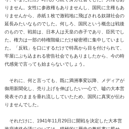
りません。女性に参政権もありませんし、国民に主権もあ
りませんから、赤紙１枚で激戦地に飛ばされる奴隷社会の
延長みたいなものでした。何しろ、国民という概念は戦後
のもので、戦前は、日本人は天皇の赤子であり、臣民でし
た。権力は一部の特権階級にだけ秘密裡に集中していまし
た。「反戦」を口にするだけで特高から目を付けられて、
牢屋にぶち込まれる密告社会でもありましたから、今の時
代感覚で言っても始まらないでしょう。
それに、何と言っても、既に満洲事変以降、メディアが
御用新聞化し、売り上げを伸ばしたい一心で、嘘の大本営
発表そのままを垂れ流ししていたため、国民に真実が伝わ
りませんでした。
それだけに、1941年11月29日に開戦を決定した大本営
政府連絡会議については、積極的に歴史の教科書に載せ