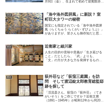
月9日（金）、生まれて初めて迎賓館赤坂
離宮（東京都港区元赤坂）に行って参り
ました。迎賓館本館前景 keiryusai.net
東京都内で数少ない「国宝」に指定され
「洛中洛外図屛風」に新説？ 室
歴史
てお...
町巨大タワーの秘密
国宝にも指定されている「洛中洛外図屏
風（らくちゅう らくがい ずびょうぶ）」
がありますが、皆さんも御存知だと思い
ます。京都の洛中（市内）と洛外（郊
外）にある寺社仏閣などの景観だけでな
く、祇園祭の山鉾巡行など風俗まで描い
近衛家と細川家
歴史
た屏風絵です。室町時代...
人生の目的や意味や意義が「生き延びる
こと」だとしたら、「武」よりも、
「文」の方が大きな力を発揮するものだ
ということがよ～く分かりました。先
日、NHKBSで放送された「英雄たちの選
択 スペシャル 日本史サバイバル! 近衛
家と細川家の戦略」を見...
荻外荘など「荻窪三庭園」を訪
歴史
問 そして渡辺錠太郎教育総監邸
跡を探して
「渓流斎さん、荻窪の『荻外荘』（てき
がいそう）をご存じですか？近衛文麿
（1891～1945年）が昭和12年から同20年
まで過ごした旧私邸です。もし、関心が
おありでしたら、ご案内します」ー。先