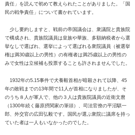
責任」を読んで初めて教えられたことがありました。「国
民の戦争責任」について書かれています。
少し要約しますと、戦前の帝国議会は、衆議院と貴族院
で構成され、貴族院議員は皇族や華族、多額納税者から選
挙なしで選ばれ、選挙によって選ばれる衆院議員（被選挙
権は満30歳以上の男性）の有権者は満25歳以上の男性の
みで女性は立候補も投票することも許されませんでした。
1932年の5.15事件で犬養毅首相が暗殺されて以降、45
年の敗戦までの13年間で11人が首相になりましたが、そ
のうち８人が軍人で、他の３人は貴族院議員の近衛文麿
（1300年続く藤原摂関家の筆頭）、司法官僚の平沼騏一
郎、外交官の広田弘毅です。国民が選ぶ衆院に議席を持っ
ていた者は一人もいなかったのでした。