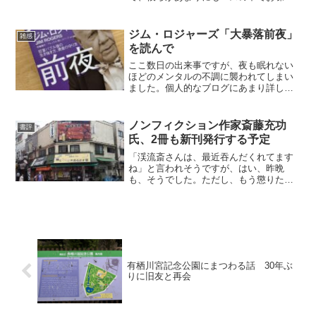
をしてうるさいので、大変迷惑した話を
書きました。 その半面、日本人だけで
すと、あまりにも静かにしているので、
ジム・ロジャーズ「大暴落前夜」
雑感
気持ちが悪いぐらいです（...
を読んで
ここ数日の出来事ですが、夜も眠れない
ほどのメンタルの不調に襲われてしまい
ました。個人的なブログにあまり詳しく
書けないのですが、ある金利の高い金融
商品に手を出してしまい、にっちもさっ
ちも行かなくなってしまったのです。
ノンフィクション作家斎藤充功
書評
株などの証券とは違い元本...
氏、2冊も新刊発行する予定
「渓流斎さんは、最近吞んだくれてます
ね」と言われそうですが、はい、昨晩
も、そうでした。ただし、もう懲りたの
で、前後不覚になるまでは吞みません。
それに、お店側も占めた者で、ちゃっか
り時間制限まで設けております。昨晩
は、東京・赤羽の有名店「まる...
有栖川宮記念公園にまつわる話 30年ぶ
りに旧友と再会