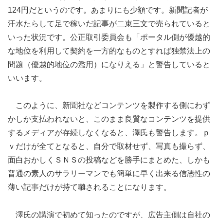
124円だというのです。あまりにも少額です。新聞記者が
汗水たらして足で稼いだ記事が二束三文で売られていると
いった状況です。公正取引委員会も「ポータル側が優越的
な地位を利用して契約を一方的なものとすれば独禁法上の
問題（優越的地位の濫用）になりえる」と警告していると
いいます。
このように、新聞社などコンテンツを製作する側にわず
かしか支払われないと、このまま良質なコンテンツを提供
するメディアが存続しなくなると、澤氏も警告します。ｐ
ｖだけが全てとなると、自分で取材せず、写真も撮らず、
面白おかしくＳＮＳの投稿などを勝手にまとめた、しかも
普通の素人のサラリーマンでも簡単に早く出来る信憑性の
薄い記事だけが持て囃されることになります。
澤氏の講演で初めて知ったのですが、広告主側は自社の