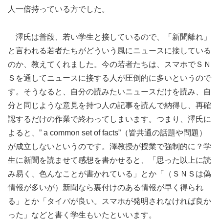
人一倍持っている方でした。
澤氏は普段、若い学生と接しているので、「新聞離れ」
と言われる若者たちがどういう風にニュースに接している
のか、教えてくれました。今の若者たちは、スマホでＳＮ
Ｓを通してニュースに接する人が圧倒的に多いというので
す。そうなると、自分の読みたいニュースだけを読み、自
分と同じような意見を持つ人の記事を読んで納得し、再確
認するだけの作業で終わってしまいます。つまり、澤氏に
よると、” a common set of facts”（皆共通の話題や問題）
が成立しないというのです。澤教授が授業で強制的に？学
生に新聞を読ませて感想を書かせると、「思った以上に読
み易く、色んなことが書かれている」とか「（ＳＮＳは偽
情報が多いが）新聞なら裏付けのある情報が早く得られ
る」とか「タイパが良い。スマホが発明されなければ良か
った」などと書く学生もいたといいます。