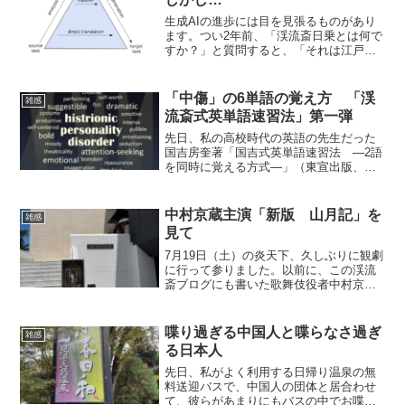
生成AIの進歩には目を見張るものがあり
ます。つい2年前、「渓流斎日乗とは何で
すか？」と質問すると、「それは江戸時
代の与謝蕪村が書いた日記です」なん
て、とんでもない答えが返ってきました
が、今ではちゃんと正しく答えてくれま
「中傷」の6単語の覚え方 「渓
雑感
す。烏滸がましいので、...
流斎式英単語速習法」第一弾
先日、私の高校時代の英語の先生だった
国吉房奎著「国吉式英単語速習法 ―2語
を同時に覚える方式―」（東宣出版、
1974年）のことを、この渓流斎ブログに
書きました。この本をネットで注文し
て、もう1週間近く経つのにまだ届きませ
中村京蔵主演「新版 山月記」を
雑感
んが、大型連休の影響...
見て
7月19日（土）の炎天下、久しぶりに観劇
に行って参りました。以前に、この渓流
斎ブログにも書いた歌舞伎役者中村京蔵
丈の「新版 山月記」（中島敦原作、村
上湛脚本、萩原朔美演出、藤間勘十郎振
付）です。場所は東京・目黒の喜多能楽
喋り過ぎる中国人と喋らなさ過ぎ
雑感
堂です。今年3月、同...
る日本人
先日、私がよく利用する日帰り温泉の無
料送迎バスで、中国人の団体と居合わせ
て、彼らがあまりにもバスの中でお喋り