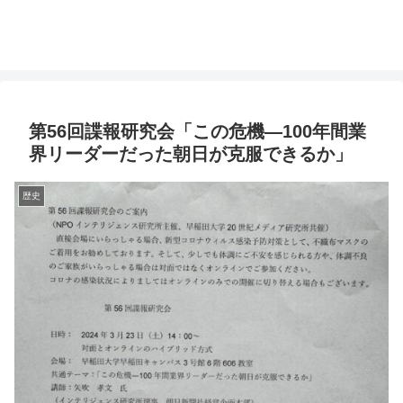
第56回諜報研究会「この危機―100年間業
界リーダーだった朝日が克服できるか」
歴史