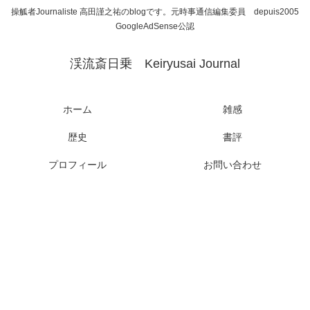
操觚者Journaliste 高田謹之祐のblogです。元時事通信編集委員 depuis2005
GoogleAdSense公認
渓流斎日乗 Keiryusai Journal
ホーム
雑感
歴史
書評
プロフィール
お問い合わせ