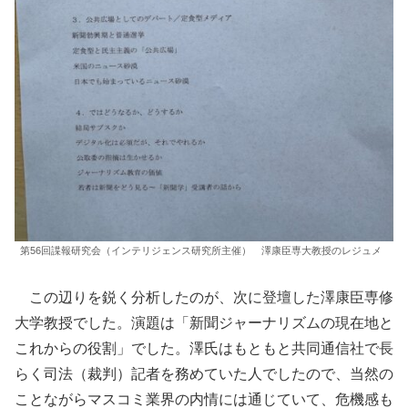
第56回諜報研究会（インテリジェンス研究所主催） 澤康臣専大教授のレジュメ
この辺りを鋭く分析したのが、次に登壇した澤康臣専修
大学教授でした。演題は「新聞ジャーナリズムの現在地と
これからの役割」でした。澤氏はもともと共同通信社で長
らく司法（裁判）記者を務めていた人でしたので、当然の
ことながらマスコミ業界の内情には通じていて、危機感も