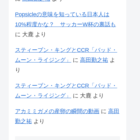
Popsicleの意味を知っている日本人は
10%程度かな？ サッカーW杯の裏話も
に
大鹿
より
スティーブン・キングとCCR「バッド・
ムーン・ライジング」
に
高田勤之祐
よ
り
スティーブン・キングとCCR「バッド・
ムーン・ライジング」
に
大鹿
より
アカミミガメの産卵の瞬間の動画
に
高田
勤之祐
より