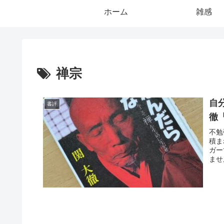
ホーム
雑感
禅宗
自
書評
徹
不勉
積ま
ガー
ませ