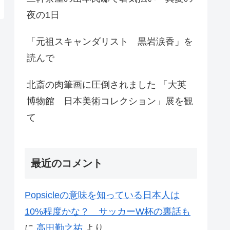
夜の1日
「元祖スキャンダリスト 黒岩涙香」を
読んで
北斎の肉筆画に圧倒されました 「大英
博物館 日本美術コレクション」展を観
て
最近のコメント
Popsicleの意味を知っている日本人は
10%程度かな？ サッカーW杯の裏話も
に
高田勤之祐
より